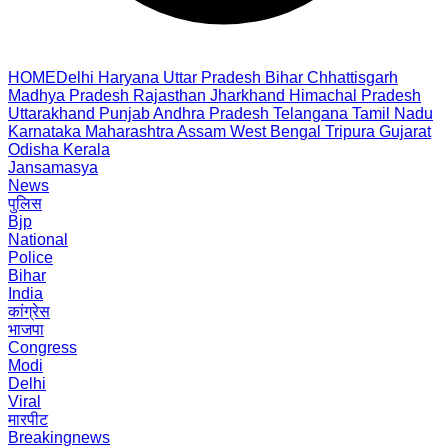
HOME
Delhi
Haryana
Uttar Pradesh
Bihar
Chhattisgarh
Madhya Pradesh
Rajasthan
Jharkhand
Himachal Pradesh
Uttarakhand
Punjab
Andhra Pradesh
Telangana
Tamil Nadu
Karnataka
Maharashtra
Assam
West Bengal
Tripura
Gujarat
Odisha
Kerala
Jansamasya
News
पुलिस
Bjp
National
Police
Bihar
India
कांग्रेस
भाजपा
Congress
Modi
Delhi
Viral
मारपीट
Breakingnews