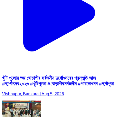
খুঁটি পুজোয় শুরু ঘোড়াপীর সর্বজনীন দুর্গোৎসবের প্রস্তুতি আজ
#দুর্গোৎসব২০২৬ #খুঁটিপুজো #ঘোড়াপীরসর্বজনীন #শারদোৎসব #দুর্গাপূজা
Vishnupur, Bankura | Aug 5, 2026