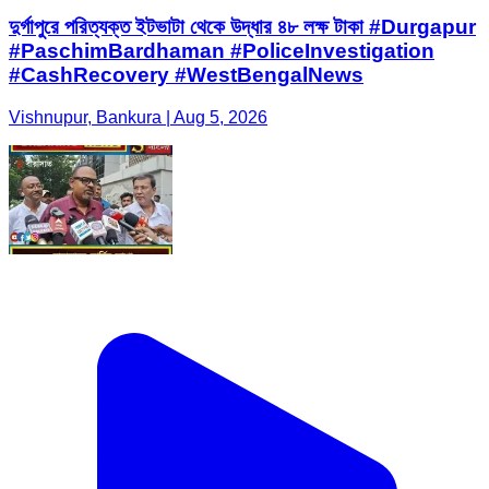
দুর্গাপুরে পরিত্যক্ত ইটভাটা থেকে উদ্ধার ৪৮ লক্ষ টাকা #Durgapur
#PaschimBardhaman #PoliceInvestigation
#CashRecovery #WestBengalNews
Vishnupur, Bankura | Aug 5, 2026