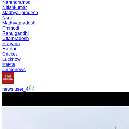
Narendramodi
Nitishkumar
Madhya_pradesh
Nsui
Madhyapradesh
Pmmodi
Rahulgandhi
Uttarpradesh
Haryana
Hardoi
Cricket
Lucknow
लखनऊ
Crimenews
news.user_4