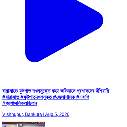
বারাসাতে ফুটপাত দখলমুক্তে কড়া অভিযানে প্রশাসনের হুঁশিয়ারি
#বারাসাত #ফুটপাতদখলমুক্ত #জেলাশাসক #এসপি
#প্রশাসনিকঅভিযান
Vishnupur, Bankura | Aug 5, 2026