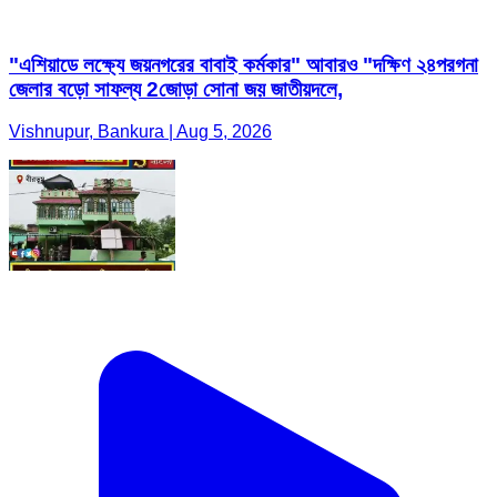
"এশিয়াডে লক্ষ্যে জয়নগরের বাবাই কর্মকার" আবারও "দক্ষিণ ২৪পরগনা
জেলার বড়ো সাফল্য 2জোড়া সোনা জয় জাতীয়দলে,
Vishnupur, Bankura | Aug 5, 2026