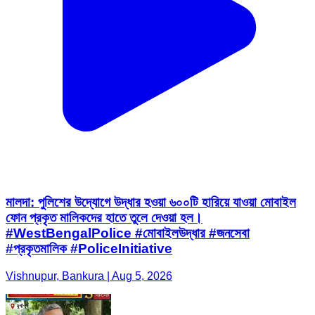
মালদা: পুলিশের উদ্যোগে উদ্ধার হওয়া ৬০০টি হারিয়ে যাওয়া মোবাইল
ফোন প্রকৃত মালিকদের হাতে তুলে দেওয়া হল।
#WestBengalPolice #মোবাইলউদ্ধার #জনসেবা
#প্রকৃতমালিক #PoliceInitiative
Vishnupur, Bankura | Aug 5, 2026