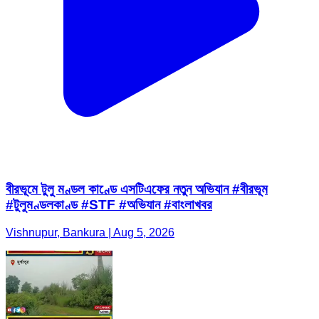
বীরভূমে টুলু মণ্ডল কাণ্ডে এসটিএফের নতুন অভিযান #বীরভূম
#টুলুমণ্ডলকাণ্ড #STF #অভিযান #বাংলাখবর
Vishnupur, Bankura | Aug 5, 2026