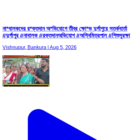
না*বালকদের র*ক্তদান অ*ভিযোগে তীব্র ক্ষো*ভ দুর্গাপুরে সতর্কবার্তা
#দুর্গাপুর #নাবালক #রক্তদানঅভিযোগ #অগ্নিমিত্রপাল #শিশুসুরক্ষা
Vishnupur, Bankura | Aug 5, 2026