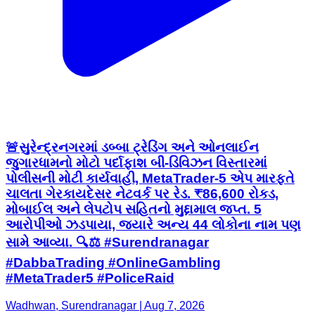
🚨સુરેન્દ્રનગરમાં ડબ્બા ટ્રેડિંગ અને ઓનલાઈન
જુગારધામનો મોટો પર્દાફાશ બી-ડિવિઝન વિસ્તારમાં
પોલીસની મોટી કાર્યવાહી, MetaTrader-5 એપ મારફતે
ચાલતા ગેરકાયદેસર નેટવર્ક પર રેડ. ₹86,600 રોકડ,
મોબાઈલ અને લેપટોપ સહિતનો મુદ્દામાલ જપ્ત. 5
આરોપીઓ ઝડપાયા, જ્યારે અન્ય 44 લોકોના નામ પણ
સામે આવ્યા. 🔍⚖️ #Surendranagar
#DabbaTrading #OnlineGambling
#MetaTrader5 #PoliceRaid
Wadhwan, Surendranagar | Aug 7, 2026