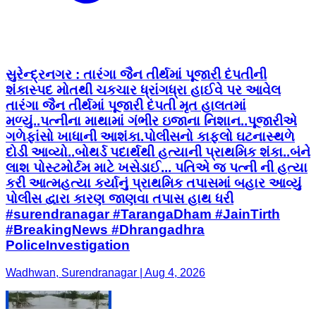
સુરેન્દ્રનગર : તારંગા જૈન તીર્થમાં પૂજારી દંપતીની
શંકાસ્પદ મોતથી ચકચાર ધ્રાંગધ્રા હાઈવે પર આવેલ
તારંગા જૈન તીર્થમાં પૂજારી દંપતી મૃત હાલતમાં
મળ્યું..પત્નીના માથામાં ગંભીર ઇજાના નિશાન..પૂજારીએ
ગળેફાંસો ખાધાની આશંકા.પોલીસનો કાફલો ઘટનાસ્થળે
દોડી આવ્યો..બોથર્ડ પદાર્થથી હત્યાની પ્રાથમિક શંકા..બંને
લાશ પોસ્ટમોર્ટમ માટે ખસેડાઈ... પતિએ જ પત્ની ની હત્યા
કરી આત્મહત્યા કર્યાનું પ્રાથમિક તપાસમાં બહાર આવ્યું
પોલીસ દ્વારા કારણ જાણવા તપાસ હાથ ધરી
#surendranagar #TarangaDham #JainTirth
#BreakingNews #Dhrangadhra
PoliceInvestigation
Wadhwan, Surendranagar | Aug 4, 2026