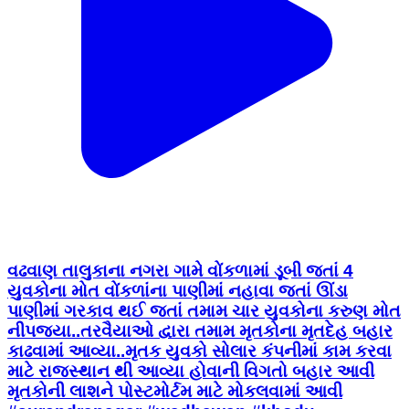
વઢવાણ તાલુકાના નગરા ગામે વોંકળામાં ડૂબી જતાં 4
યુવકોના મોત વોંકળાંના પાણીમાં નહાવા જતાં ઊંડા
પાણીમાં ગરકાવ થઈ જતાં તમામ ચાર યુવકોના કરુણ મોત
નીપજ્યા..તરવૈયાઓ દ્વારા તમામ મૃતકોના મૃતદેહ બહાર
કાઢવામાં આવ્યા..મૃતક યુવકો સોલાર કંપનીમાં કામ કરવા
માટે રાજસ્થાન થી આવ્યા હોવાની વિગતો બહાર આવી
મૃતકોની લાશને પોસ્ટમોર્ટમ માટે મોકલવામાં આવી