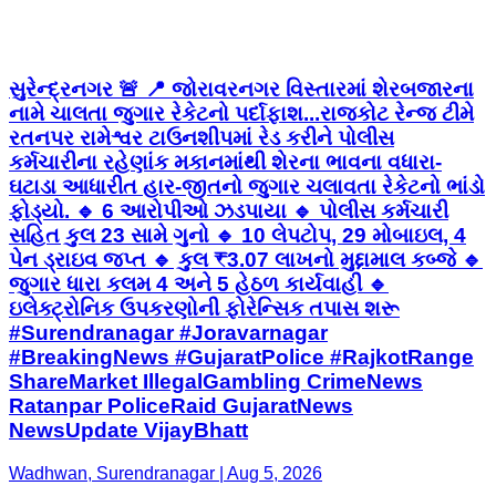
સુરેન્દ્રનગર 🚨 📍 જોરાવરનગર વિસ્તારમાં શેરબજારના
નામે ચાલતા જુગાર રેકેટનો પર્દાફાશ...રાજકોટ રેન્જ ટીમે
રતનપર રામેશ્વર ટાઉનશીપમાં રેડ કરીને પોલીસ
કર્મચારીના રહેણાંક મકાનમાંથી શેરના ભાવના વધારા-
ઘટાડા આધારીત હાર-જીતનો જુગાર ચલાવતા રેકેટનો ભાંડો
ફોડ્યો. 🔹 6 આરોપીઓ ઝડપાયા 🔹 પોલીસ કર્મચારી
સહિત કુલ 23 સામે ગુનો 🔹 10 લેપટોપ, 29 મોબાઇલ, 4
પેન ડ્રાઇવ જપ્ત 🔹 કુલ ₹3.07 લાખનો મુદ્દામાલ કબ્જે 🔹
જુગાર ધારા કલમ 4 અને 5 હેઠળ કાર્યવાહી 🔹
ઇલેક્ટ્રોનિક ઉપકરણોની ફોરેન્સિક તપાસ શરૂ
#Surendranagar #Joravarnagar
#BreakingNews #GujaratPolice #RajkotRange
ShareMarket IllegalGambling CrimeNews
Ratanpar PoliceRaid GujaratNews
NewsUpdate VijayBhatt
Wadhwan, Surendranagar | Aug 5, 2026