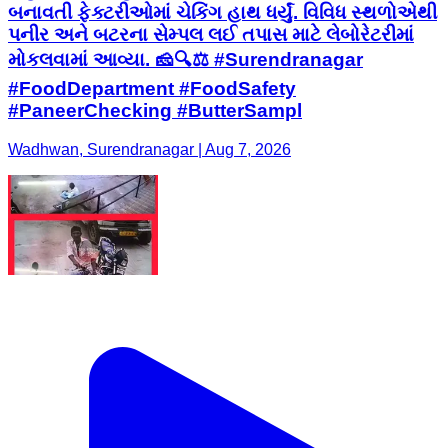
બનાવતી ફેક્ટરીઓમાં ચેકિંગ હાથ ધર્યું. વિવિધ સ્થળોએથી
પનીર અને બટરના સેમ્પલ લઈ તપાસ માટે લેબોરેટરીમાં
મોકલવામાં આવ્યા. 🧀🔍⚖️ #Surendranagar
#FoodDepartment #FoodSafety
#PaneerChecking #ButterSampl
Wadhwan, Surendranagar | Aug 7, 2026