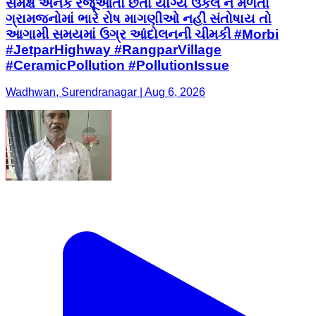
સમક્ષ અનેક રજૂઆતો છતાં યોગ્ય ઉકેલ ન મળતા
ગ્રામજનોમાં ભારે રોષ માગણીઓ નહીં સંતોષાય તો
આગામી સમયમાં ઉગ્ર આંદોલનની ચીમકી #Morbi
#JetparHighway #RangparVillage
#CeramicPollution #PollutionIssue
Wadhwan, Surendranagar | Aug 6, 2026