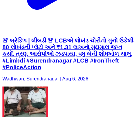
🚨 બ્રેકિંગ | લીંબડી 🚨 LCBએ લોખંડ ચોરીનો ગુનો ઉકેલી
80 લોખંડની પ્લેટો અને ₹1.31 લાખનો મુદ્દામાલ જપ્ત
કર્યો. ત્રણ આરોપીઓ ઝડપાયા, વધુ બેની શોધખોળ ચાલુ.
#Limbdi #Surendranagar #LCB #IronTheft
#PoliceAction
Wadhwan, Surendranagar | Aug 6, 2026