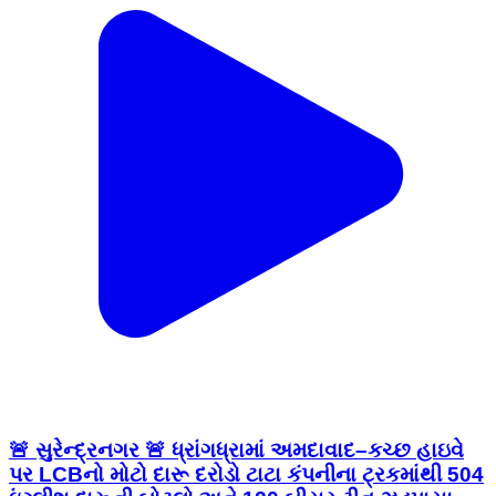
🚨 સુરેન્દ્રનગર 🚨 ધ્રાંગધ્રામાં અમદાવાદ–કચ્છ હાઇવે
પર LCBનો મોટો દારૂ દરોડો ટાટા કંપનીના ટ્રકમાંથી 504