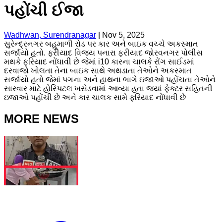
પહોંચી ઈજા
Wadhwan, Surendranagar
|
Nov 5, 2025
સુરેન્દ્રનગર બહુમાળી રોડ પર કાર અને બાઇક વચ્ચે અકસ્માત
સર્જાયો હતો. ફરીયાદ વિજય પનારા ફરીયાદ જોરવનગર પોલીસ
મથકે ફરિયાદ નોંધાવી છે જેમાં i10 કારના ચાલકે રોંગ સાઈડમાં
દરવાજો ખોલતા તેના બાઇક સાથે અથડાતા તેઓને અકસ્માત
સર્જાયો હતો જેમાં પગના અને હાથના ભાગે ઇજાઓ પહોંચતા તેઓને
સારવાર માટે હોસ્પિટલ ખસેડવામાં આવ્યા હતા જ્યાં ફેક્ટર સહિતની
ઇજાઓ પહોંચી છે અને કાર ચાલક સામે ફરિયાદ નોંધાવી છે
MORE NEWS