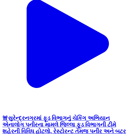
🚨સુરેન્દ્રનગરમાં ફૂડ વિભાગનું ચેકિંગ અભિયાન
એનાલોગ પનીરના મામલે જિલ્લા ફૂડ વિભાગની ટીમે
શહેરની વિવિધ હોટલો, રેસ્ટોરન્ટ તેમજ પનીર અને બટર