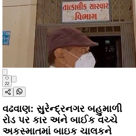
22
વઢવાણ: સુરેન્દ્રનગર બહુમાળી
રોડ પર કાર અને બાઈક વચ્ચે
અકસ્માતમાં બાઇક ચાલકને