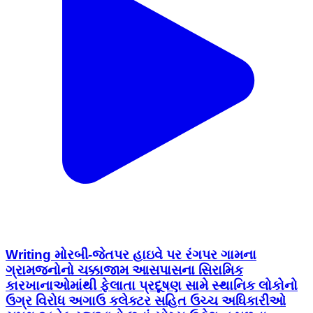
Writing મોરબી-જેતપર હાઇવે પર રંગપર ગામના
ગ્રામજનોનો ચક્કાજામ આસપાસના સિરામિક
કારખાનાઓમાંથી ફેલાતા પ્રદૂષણ સામે સ્થાનિક લોકોનો
ઉગ્ર વિરોધ અગાઉ કલેક્ટર સહિત ઉચ્ચ અધિકારીઓ