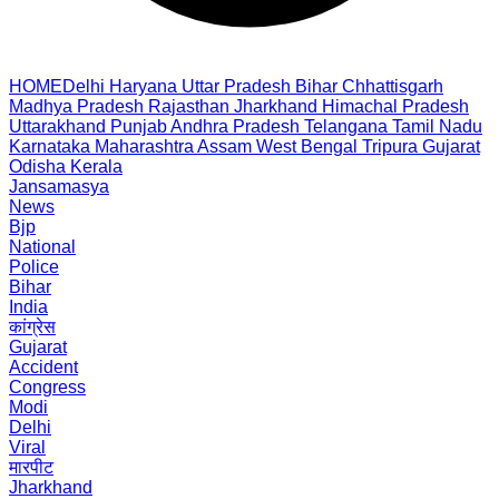
HOME
Delhi
Haryana
Uttar Pradesh
Bihar
Chhattisgarh
Madhya Pradesh
Rajasthan
Jharkhand
Himachal Pradesh
Uttarakhand
Punjab
Andhra Pradesh
Telangana
Tamil Nadu
Karnataka
Maharashtra
Assam
West Bengal
Tripura
Gujarat
Odisha
Kerala
Jansamasya
News
Bjp
National
Police
Bihar
India
कांग्रेस
Gujarat
Accident
Congress
Modi
Delhi
Viral
मारपीट
Jharkhand