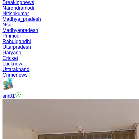
Breakingnews
Narendramodi
Nitishkumar
Madhya_pradesh
Nsui
Madhyapradesh
Pmmodi
Rahulgandhi
Uttarpradesh
Haryana
Cricket
Lucknow
Uttarakhand
Crimenews
snr01