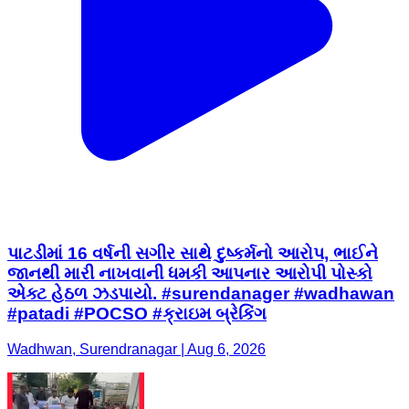
પાટડીમાં 16 વર્ષની સગીર સાથે દુષ્કર્મનો આરોપ, ભાઈને
જાનથી મારી નાખવાની ધમકી આપનાર આરોપી પોસ્કો
એક્ટ હેઠળ ઝડપાયો. #surendanager #wadhawan
#patadi #POCSO #ક્રાઇમ બ્રેકિંગ
Wadhwan, Surendranagar | Aug 6, 2026