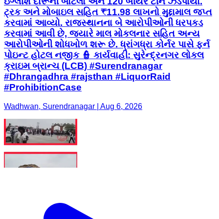
ઇંગ્લીશ દારૂની બોટલો અને 120 બીયર ટીન ઝડપાયા.
ટ્રક અને મોબાઇલ સહિત ₹11.98 લાખનો મુદ્દામાલ જપ્ત
કરવામાં આવ્યો. રાજસ્થાનના બે આરોપીઓની ધરપકડ
કરવામાં આવી છે, જ્યારે માલ મોકલનાર સહિત અન્ય
આરોપીઓની શોધખોળ શરૂ છે. ધ્રાંગધ્રા કોર્નર પાસે ફર્ન
પોઇન્ટ હોટલ નજીક 👮 કાર્યવાહી: સુરેન્દ્રનગર લોકલ
ક્રાઇમ બ્રાન્ચ (LCB) #Surendranagar
#Dhrangadhra #rajsthan #LiquorRaid
#ProhibitionCase
Wadhwan, Surendranagar | Aug 6, 2026