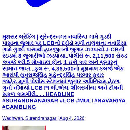
મુદ્દાસર બ્રેકિંગ | સુરેન્દ્રનગર નવારિયા ગામે ગુડદી
પાસાના જુગાર પર LCBનો દરોડો મુળી તાલુકાના નવારિયા
ગામે ગુડદી પાસાથી હારજીતનો જુગાર ઝડપાયો..LCBની
રેઇડમાં 8 જુગારીઓ ઝડપાયા..પોલીસે રૂ. 2,11,500 રોકડ
કબજે કરી.5 મોબાઇલ ફોન, 1 ઇકો કાર અને જુગારનું
સામાન જપ્ત...કુલ રૂ. 4,36,500નો મુદ્દામાલ કબજે એક
આરોપી યુવરાજસિંહ મહેન્દ્રસિંહ પરમાર ફરાર
જાહેર..મુળી પોલીસ સ્ટેશનમાં જુગાર અધિનિયમ હેઠળ
ગુનો નોંધાયો LCB PI બી.એચ. શીંગરખીયા અને ટીમની
સફળ કામગીરી.. . . HEADLINE
#SURANDRANAGAR #LCB #MULI #NAVARIYA
#GAMBLING
Wadhwan, Surendranagar | Aug 4, 2026