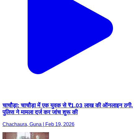
चाचौड़ा: चाचौड़ा में एक युवक से ₹1.03 लाख की ऑनलाइन ठगी,
पुलिस ने मामला दर्ज कर जांच शुरू की
Chachaura, Guna | Feb 19, 2026