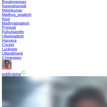
Breakingnews
Narendramodi
Nitishkumar
Madhya_pradesh
Nsui
Madhyapradesh
Pmmodi
Rahulgandhi
Uttarpradesh
Haryana
Cricket
Lucknow
Uttarakhand
Crimenews
publicguna