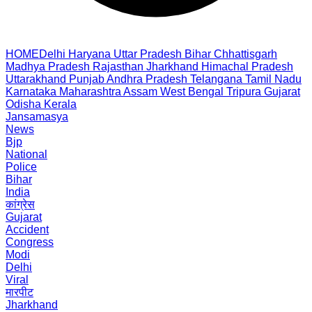
HOME
Delhi
Haryana
Uttar Pradesh
Bihar
Chhattisgarh
Madhya Pradesh
Rajasthan
Jharkhand
Himachal Pradesh
Uttarakhand
Punjab
Andhra Pradesh
Telangana
Tamil Nadu
Karnataka
Maharashtra
Assam
West Bengal
Tripura
Gujarat
Odisha
Kerala
Jansamasya
News
Bjp
National
Police
Bihar
India
कांग्रेस
Gujarat
Accident
Congress
Modi
Delhi
Viral
मारपीट
Jharkhand