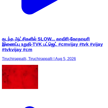
கடந்த ஆட்சிகளில் SLOW... காவிரி-கோதாவரி
இணைப்பு உறுதி-TVK பட்ஜெட் #cmvijay #tvk #vijay
#tvkvijay #cm
Tiruchirappalli, Tiruchirappalli | Aug 5, 2026