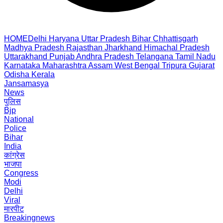
HOME
Delhi
Haryana
Uttar Pradesh
Bihar
Chhattisgarh
Madhya Pradesh
Rajasthan
Jharkhand
Himachal Pradesh
Uttarakhand
Punjab
Andhra Pradesh
Telangana
Tamil Nadu
Karnataka
Maharashtra
Assam
West Bengal
Tripura
Gujarat
Odisha
Kerala
Jansamasya
News
पुलिस
Bjp
National
Police
Bihar
India
कांग्रेस
भाजपा
Congress
Modi
Delhi
Viral
मारपीट
Breakingnews