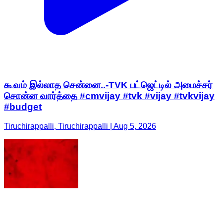
கூவம் இல்லாத சென்னை..-TVK பட்ஜெட்டில் அமைச்சர்
சொன்ன வார்த்தை #cmvijay #tvk #vijay #tvkvijay
#budget
Tiruchirappalli, Tiruchirappalli | Aug 5, 2026