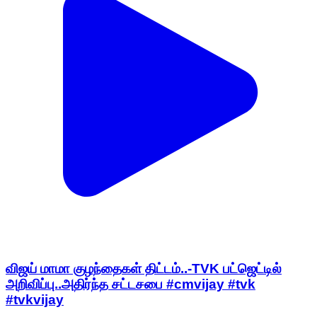
விஜய் மாமா குழந்தைகள் திட்டம்..-TVK பட்ஜெட்டில்
அறிவிப்பு..அதிர்ந்த சட்டசபை #cmvijay #tvk
#tvkvijay