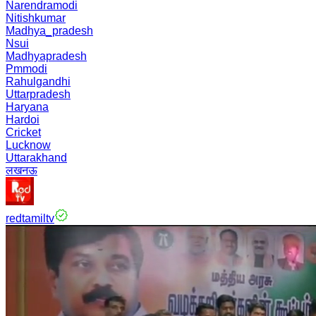
Narendramodi
Nitishkumar
Madhya_pradesh
Nsui
Madhyapradesh
Pmmodi
Rahulgandhi
Uttarpradesh
Haryana
Hardoi
Cricket
Lucknow
Uttarakhand
लखनऊ
redtamiltv