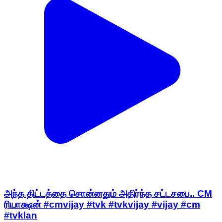
அந்த திட்டத்தை சொன்னதும் அதிர்ந்த சட்டசபை.. CM
ரியாக்ஷன் #cmvijay #tvk #tvkvijay #vijay #cm
#tvklan