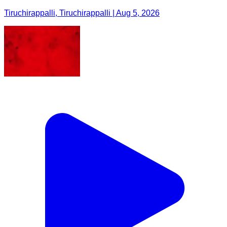
Tiruchirappalli, Tiruchirappalli | Aug 5, 2026