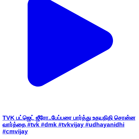
TVK பட்ஜெட் ஜீரோ..பேப்பரை பார்த்து உதயநிதி சொன்ன
வார்த்தை #tvk #dmk #tvkvijay #udhayanidhi
#cmvijay