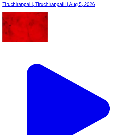
Tiruchirappalli, Tiruchirappalli | Aug 5, 2026