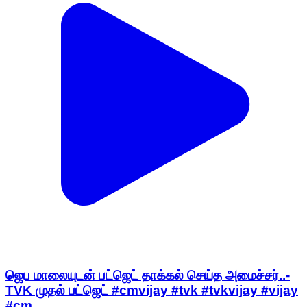
ஜெப மாலையுடன் பட்ஜெட் தாக்கல் செய்த அமைச்சர்..-
TVK முதல் பட்ஜெட் #cmvijay #tvk #tvkvijay #vijay
#cm