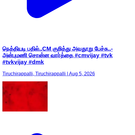
நெத்தியடி பதில்..CM குறித்து அவதூறு பேச்சு..-
அன்புமணி சொன்ன வார்த்தை #cmvijay #tvk
#tvkvijay #dmk
Tiruchirappalli, Tiruchirappalli | Aug 5, 2026