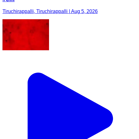
Tiruchirappalli, Tiruchirappalli | Aug 5, 2026