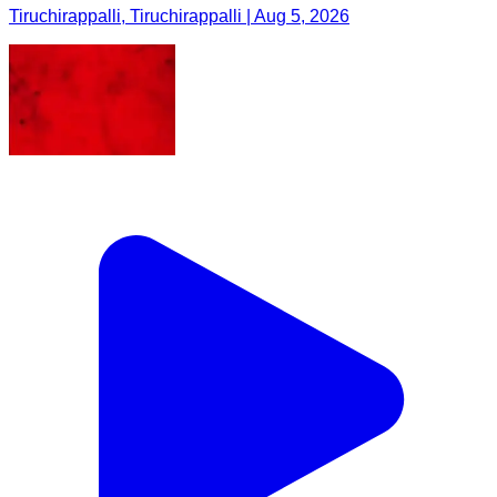
Tiruchirappalli, Tiruchirappalli | Aug 5, 2026