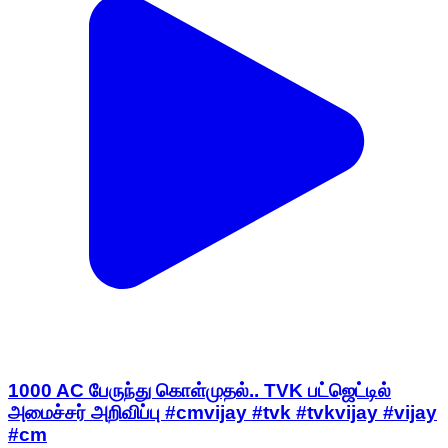
1000 AC பேருந்து கொள்முதல்.. TVK பட்ஜெட்டில்
அமைச்சர் அறிவிப்பு #cmvijay #tvk #tvkvijay #vijay
#cm