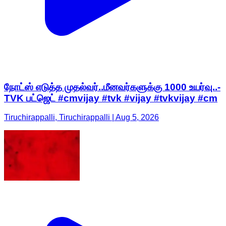
நோட்ஸ் எடுத்த முதல்வர்..மீனவர்களுக்கு 1000 உயர்வு..-
TVK பட்ஜெட் #cmvijay #tvk #vijay #tvkvijay #cm
Tiruchirappalli, Tiruchirappalli | Aug 5, 2026