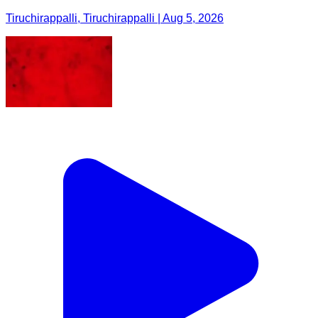
Tiruchirappalli, Tiruchirappalli | Aug 5, 2026