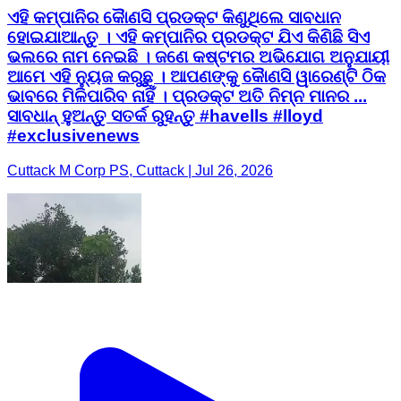
ଏହି କମ୍ପାନିର କୈାଣସି ପ୍ରଡକ୍ଟ କିଣୁଥିଲେ ସାବଧାନ
ହୋଇଯାଆନ୍ତୁ । ଏହି କମ୍ପାନିର ପ୍ରଡକ୍ଟ ଯିଏ କିଣିଛି ସିଏ
ଭଲରେ ନାମ ନେଇଛି । ଜଣେ କଷ୍ଟମର ଅଭିଯୋଗ ଅନୁଯାୟୀ
ଆମେ ଏହି ନ୍ୟୁଜ କରୁଛୁ । ଆପଣଙ୍କୁ କୈାଣସି ୱାରେଣ୍ଟି ଠିକ
ଭାବରେ ମିଳିପାରିବ ନାହିଁ । ପ୍ରଡକ୍ଟ ଅତି ନିମ୍ନ ମାନର ...
ସାବଧାନ୍ ହୁଅନ୍ତୁ ସତର୍କ ରୁହନ୍ତୁ #havells #lloyd
#exclusivenews
Cuttack M Corp PS, Cuttack | Jul 26, 2026