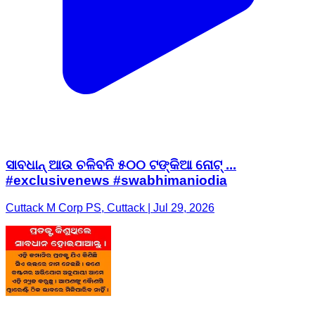
ସାବଧାନ୍ ଆଉ ଚଳିବନି ୫୦୦ ଟଙ୍କିଆ ନୋଟ୍‌ ...
#exclusivenews #swabhimaniodia
Cuttack M Corp PS, Cuttack | Jul 29, 2026