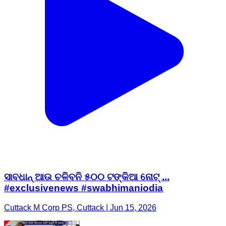
ସାବଧାନ୍ ଆଉ ଚଳିବନି ୫୦୦ ଟଙ୍କିଆ ନୋଟ୍‌ ...
#exclusivenews #swabhimaniodia
Cuttack M Corp PS, Cuttack | Jun 15, 2026