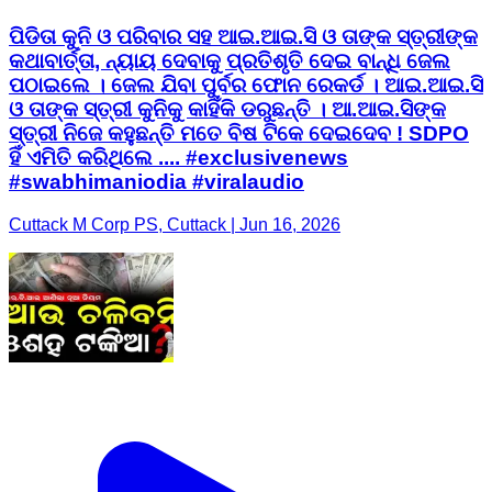
ପିଡିତା କୁନି ଓ ପରିବାର ସହ ଆଇ.ଆଇ.ସି ଓ ତାଙ୍କ ସ୍ତ୍ରୀଙ୍କ
କଥାବାର୍ତ୍ତା, ନ୍ୟାୟ ଦେବାକୁ ପ୍ରତିଶୃତି ଦେଇ ବାନ୍ଧି ଜେଲ
ପଠାଇଲେ । ଜେଲ ଯିବା ପୁର୍ବର ଫୋନ ରେକର୍ଡ । ଆଇ.ଆଇ.ସି
ଓ ତାଙ୍କ ସ୍ତ୍ରୀ କୁନିକୁ କାହିଁକି ଡରୁଛନ୍ତି । ଆ.ଆଇ.ସିଙ୍କ
ସ୍ତ୍ରୀ ନିଜେ କହୁଛନ୍ତି ମତେ ବିଷ ଟିକେ ଦେଇଦେବ ! SDPO
ହିଁ ଏମିତି କରିଥିଲେ .... #exclusivenews
#swabhimaniodia #viralaudio
Cuttack M Corp PS, Cuttack | Jun 16, 2026