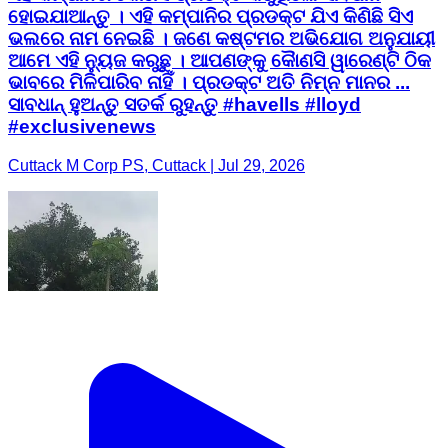
ହୋଇଯାଆନ୍ତୁ । ଏହି କମ୍ପାନିର ପ୍ରଡକ୍ଟ ଯିଏ କିଣିଛି ସିଏ
ଭଲରେ ନାମ ନେଇଛି । ଜଣେ କଷ୍ଟମର ଅଭିଯୋଗ ଅନୁଯାୟୀ
ଆମେ ଏହି ନ୍ୟୁଜ କରୁଛୁ । ଆପଣଙ୍କୁ କୈାଣସି ୱାରେଣ୍ଟି ଠିକ
ଭାବରେ ମିଳିପାରିବ ନାହିଁ । ପ୍ରଡକ୍ଟ ଅତି ନିମ୍ନ ମାନର ...
ସାବଧାନ୍ ହୁଅନ୍ତୁ ସତର୍କ ରୁହନ୍ତୁ #havells #lloyd
#exclusivenews
Cuttack M Corp PS, Cuttack | Jul 29, 2026