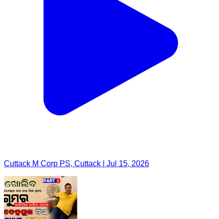
Cuttack M Corp PS, Cuttack | Jul 15, 2026