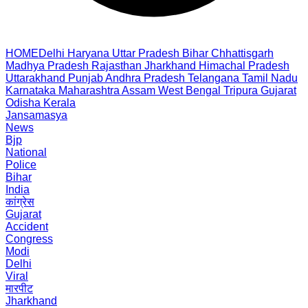
HOME
Delhi
Haryana
Uttar Pradesh
Bihar
Chhattisgarh
Madhya Pradesh
Rajasthan
Jharkhand
Himachal Pradesh
Uttarakhand
Punjab
Andhra Pradesh
Telangana
Tamil Nadu
Karnataka
Maharashtra
Assam
West Bengal
Tripura
Gujarat
Odisha
Kerala
Jansamasya
News
Bjp
National
Police
Bihar
India
कांग्रेस
Gujarat
Accident
Congress
Modi
Delhi
Viral
मारपीट
Jharkhand