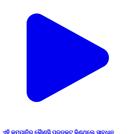
ଏହି କମ୍ପାନିର କୈାଣସି ପ୍ରଡକ୍ଟ କିଣୁଥିଲେ ସାବଧାନ