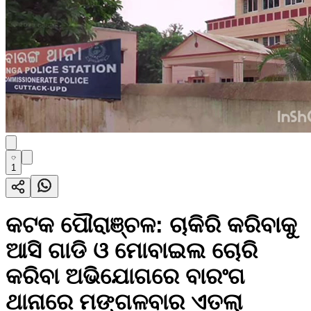
1
କଟକ ପୌରାଞ୍ଚଳ: ଚାକିରି କରିବାକୁ
ଆସି ଗାଡି ଓ ମୋବାଇଲ ଚୋରି
କରିବା ଅଭିଯୋଗରେ ବାରଂଗ
ଥାନାରେ ମଙ୍ଗଳବାର ଏତଲା