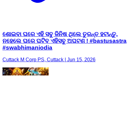
ଶୋଇବା ଘରେ ଏହି ସବୁ ଜିନିଷ ଥିଲେ ତୁରନ୍ତ ହଟାନ୍ତୁ,
ନହେଲେ ଘରେ ଘଟିବ ଏହିସବୁ ଅଘଟଣ ! #bastusastra
#swabhimaniodia
Cuttack M Corp PS, Cuttack | Jun 15, 2026