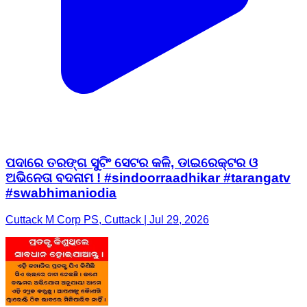
ପଦାରେ ତରଙ୍ଗ ସୁଟିଂ ସେଟର କଳି, ଡାଇରେକ୍ଟର ଓ
ଅଭିନେତା ବଦନାମ ! #sindoorraadhikar #tarangatv
#swabhimaniodia
Cuttack M Corp PS, Cuttack | Jul 29, 2026