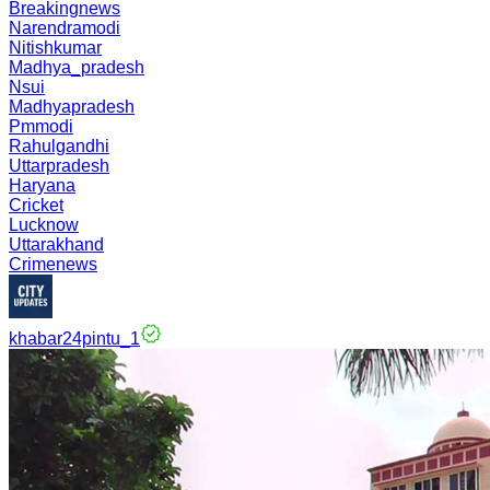
Breakingnews
Narendramodi
Nitishkumar
Madhya_pradesh
Nsui
Madhyapradesh
Pmmodi
Rahulgandhi
Uttarpradesh
Haryana
Cricket
Lucknow
Uttarakhand
Crimenews
khabar24pintu_1