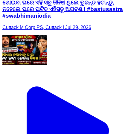
ଶୋଇବା ଘରେ ଏହି ସବୁ ଜିନିଷ ଥିଲେ ତୁରନ୍ତ ହଟାନ୍ତୁ,
ନହେଲେ ଘରେ ଘଟିବ ଏହିସବୁ ଅଘଟଣ ! #bastusastra
#swabhimaniodia
Cuttack M Corp PS, Cuttack | Jul 29, 2026