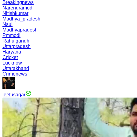
Breakingnews
Narendramodi
Nitishkumar
Madhya_pradesh
Nsui
Madhyapradesh
Pmmodi
Rahulgandhi
Uttarpradesh
Haryana
Cricket
Lucknow
Uttarakhand
Crimenews
jeetusagar