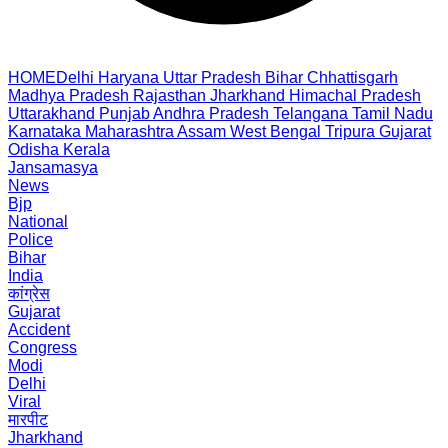
HOME
Delhi
Haryana
Uttar Pradesh
Bihar
Chhattisgarh
Madhya Pradesh
Rajasthan
Jharkhand
Himachal Pradesh
Uttarakhand
Punjab
Andhra Pradesh
Telangana
Tamil Nadu
Karnataka
Maharashtra
Assam
West Bengal
Tripura
Gujarat
Odisha
Kerala
Jansamasya
News
Bjp
National
Police
Bihar
India
कांग्रेस
Gujarat
Accident
Congress
Modi
Delhi
Viral
मारपीट
Jharkhand