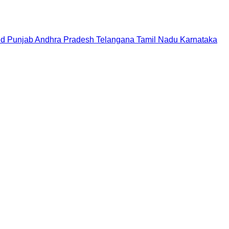
nd
Punjab
Andhra Pradesh
Telangana
Tamil Nadu
Karnataka