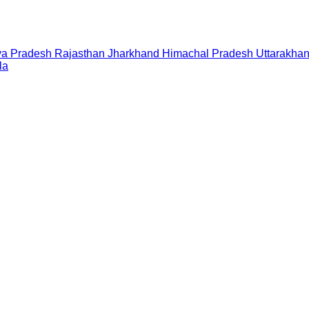
a Pradesh
Rajasthan
Jharkhand
Himachal Pradesh
Uttarakha
la