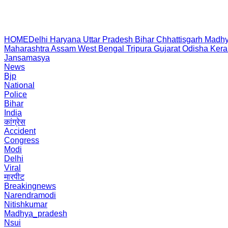
HOME
Delhi
Haryana
Uttar Pradesh
Bihar
Chhattisgarh
Madhy
Maharashtra
Assam
West Bengal
Tripura
Gujarat
Odisha
Kera
Jansamasya
News
Bjp
National
Police
Bihar
India
कांग्रेस
Accident
Congress
Modi
Delhi
Viral
मारपीट
Breakingnews
Narendramodi
Nitishkumar
Madhya_pradesh
Nsui