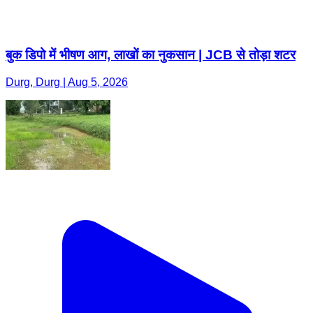
बुक डिपो में भीषण आग, लाखों का नुकसान | JCB से तोड़ा शटर
Durg, Durg | Aug 5, 2026