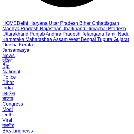
HOME
Delhi
Haryana
Uttar Pradesh
Bihar
Chhattisgarh
Madhya Pradesh
Rajasthan
Jharkhand
Himachal Pradesh
Uttarakhand
Punjab
Andhra Pradesh
Telangana
Tamil Nadu
Karnataka
Maharashtra
Assam
West Bengal
Tripura
Gujarat
Odisha
Kerala
Jansamasya
News
पुलिस
Bjp
National
Police
Bihar
India
कांग्रेस
भाजपा
Congress
Modi
Delhi
Viral
मारपीट
Breakingnews