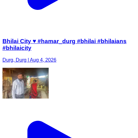
Bhilai City ♥️ #hamar_durg #bhilai #bhilaians
#bhilaicity
Durg, Durg | Aug 4, 2026