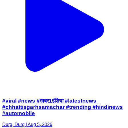
#viral #news #ख़बर1इंडिया #latestnews
#chhattisgarhsamachar #trending #hindinews
#automobile
Durg, Durg | Aug 5, 2026