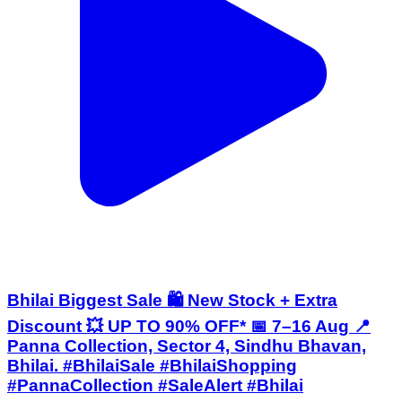
Bhilai Biggest Sale 🛍️ New Stock + Extra
Discount 💥 UP TO 90% OFF* 📅 7–16 Aug 📍
Panna Collection, Sector 4, Sindhu Bhavan,
Bhilai. #BhilaiSale #BhilaiShopping
#PannaCollection #SaleAlert #Bhilai