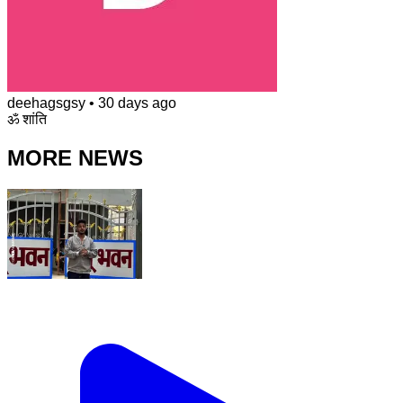
deehagsgsy
•
30 days ago
ॐ शांति
MORE NEWS