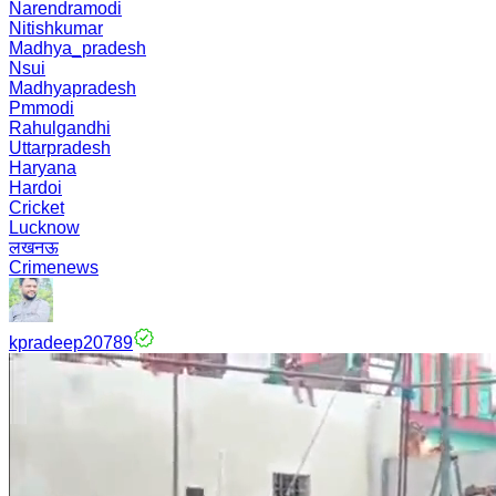
Narendramodi
Nitishkumar
Madhya_pradesh
Nsui
Madhyapradesh
Pmmodi
Rahulgandhi
Uttarpradesh
Haryana
Hardoi
Cricket
Lucknow
लखनऊ
Crimenews
kpradeep20789