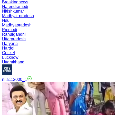
Breakingnews
Narendramodi
Nitishkumar
Madhya_pradesh
Nsui
Madhyapradesh
Pmmodi
Rahulgandhi
Uttarpradesh
Haryana
Hardoi
Cricket
Lucknow
Uttarakhand
nila112000_1