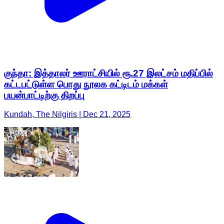
குந்தா: இத்தாலர் ஊராட்சியில் ரூ.27 இலட்சம் மதிப்பில்
கட்டபட்டுள்ள பொது நூலக கட்டிடம் மக்கள்
பயன்பாட்டிற்கு திறப்பு
Kundah, The Nilgiris | Dec 21, 2025