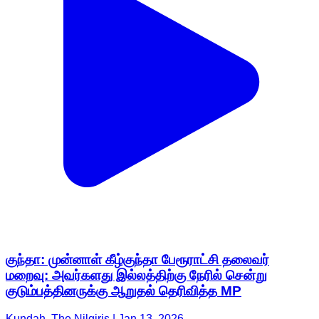
குந்தா: முன்னாள் கீழ்குந்தா பேரூராட்சி தலைவர்
மறைவு: அவர்களது இல்லத்திற்கு நேரில் சென்று
குடும்பத்தினருக்கு ஆறுதல் தெரிவித்த MP
Kundah, The Nilgiris | Jan 13, 2026