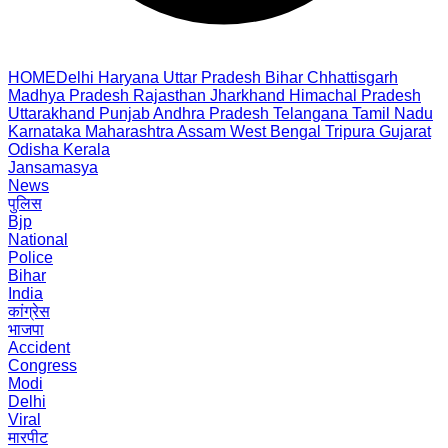
HOME
Delhi
Haryana
Uttar Pradesh
Bihar
Chhattisgarh
Madhya Pradesh
Rajasthan
Jharkhand
Himachal Pradesh
Uttarakhand
Punjab
Andhra Pradesh
Telangana
Tamil Nadu
Karnataka
Maharashtra
Assam
West Bengal
Tripura
Gujarat
Odisha
Kerala
Jansamasya
News
पुलिस
Bjp
National
Police
Bihar
India
कांग्रेस
भाजपा
Accident
Congress
Modi
Delhi
Viral
मारपीट