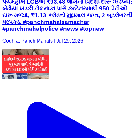
પંચમહાલ LCBએ ₹93.48 લાખનો વિદેશી દારૂ ઝડપ્યો:
બેઢીયા ખડકી ટોલનાકા પાસે કન્ટેનરમાંથી 950 પેટીઓ
દારૂ મળ્યો, ₹1.13 કરોડનો મુદ્દામાલ જપ્ત, 2 બૂટલેગરની
ધરપકડ. #panchmahalsamachar
#panchmahalpolice #news #topnew
Godhra, Panch Mahals | Jul 29, 2026