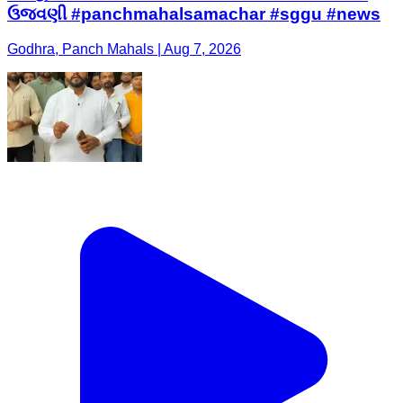
ઉજવણી #panchmahalsamachar #sggu #news
Godhra, Panch Mahals | Aug 7, 2026