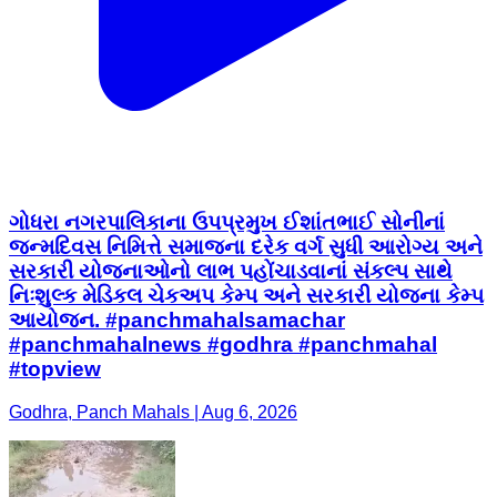
ગોધરા નગરપાલિકાના ઉપપ્રમુખ ઈશાંતભાઈ સોનીનાં
જન્મદિવસ નિમિત્તે સમાજના દરેક વર્ગ સુધી આરોગ્ય અને
સરકારી યોજનાઓનો લાભ પહોંચાડવાનાં સંકલ્પ સાથે
નિઃશુલ્ક મેડિકલ ચેકઅપ કેમ્પ અને સરકારી યોજના કેમ્પ
આયોજન. #panchmahalsamachar
#panchmahalnews #godhra #panchmahal
#topview
Godhra, Panch Mahals | Aug 6, 2026