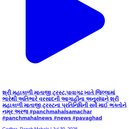
શ્રી મહાકાળી માતાજી ટ્રસ્ટ,પાવાગઢ ખાતે જિલ્લામાં
ભારેથી અતિભારે વરસાદની આગાહીના અનુસંધાને શ્રી
મહાકાળી માતાજી ટ્રસ્ટના પ્રતિનિધિની સર્વે માઈ ભક્તોને
નમ્ર અરજ #panchmahalsamachar
#panchmahalnews #news #pavaghad