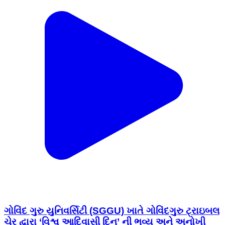
ગોવિંદ ગુરુ યુનિવર્સિટી (SGGU) ખાતે ગોવિંદગુરુ ટ્રાઇબલ
ચેર દ્વારા ‘વિશ્વ આદિવાસી દિન’ ની ભવ્ય અને અનોખી