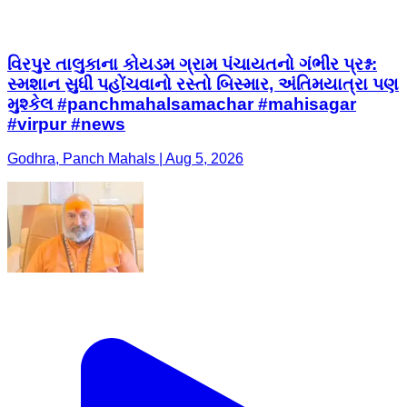
વિરપુર તાલુકાના કોયડમ ગ્રામ પંચાયતનો ગંભીર પ્રશ્ન:
સ્મશાન સુધી પહોંચવાનો રસ્તો બિસ્માર, અંતિમયાત્રા પણ
મુશ્કેલ #panchmahalsamachar #mahisagar
#virpur #news
Godhra, Panch Mahals | Aug 5, 2026