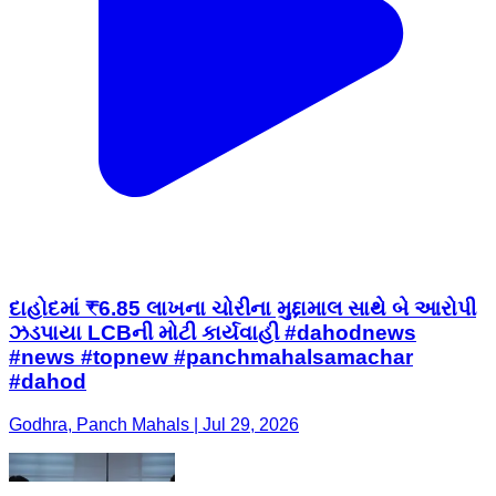
દાહોદમાં ₹6.85 લાખના ચોરીના મુદ્દામાલ સાથે બે આરોપી
ઝડપાયા LCBની મોટી કાર્યવાહી #dahodnews
#news #topnew #panchmahalsamachar
#dahod
Godhra, Panch Mahals | Jul 29, 2026