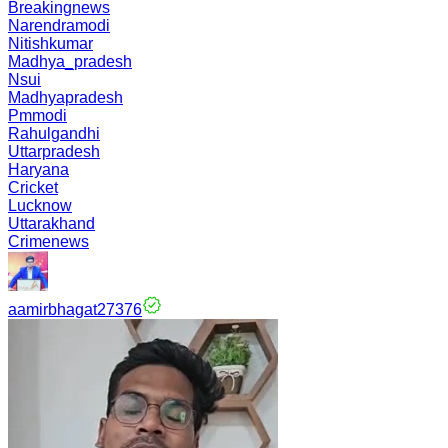
Breakingnews
Narendramodi
Nitishkumar
Madhya_pradesh
Nsui
Madhyapradesh
Pmmodi
Rahulgandhi
Uttarpradesh
Haryana
Cricket
Lucknow
Uttarakhand
Crimenews
aamirbhagat27376