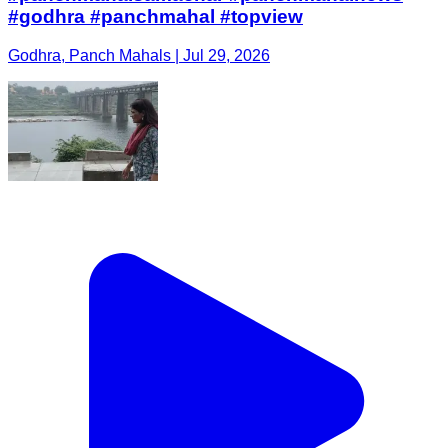
#godhra #panchmahal #topview
Godhra, Panch Mahals | Jul 29, 2026