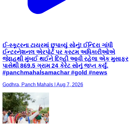
ઈ-સ્કૂટરના ટાયરમાં છુપાવ્યું સોનું! ઈન્દિરા ગાંધી
ઈન્ટરનેશનલ એરપોર્ટ પર કસ્ટમ અધિકારીઓએ
જેદ્દાહથી મુંબઈ થઈને દિલ્હી આવી રહેલા એક મુસાફર
પાસેથી 869.5 ગ્રામ 24 કેરેટ સોનું જપ્ત કર્યું.
#panchmahalsamachar #gold #news
Godhra, Panch Mahals | Aug 7, 2026