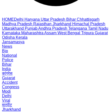
HOME
Delhi
Haryana
Uttar Pradesh
Bihar
Chhattisgarh
Madhya Pradesh
Rajasthan
Jharkhand
Himachal Pradesh
Uttarakhand
Punjab
Andhra Pradesh
Telangana
Tamil Nadu
Karnataka
Maharashtra
Assam
West Bengal
Tripura
Gujarat
Odisha
Kerala
Jansamasya
News
Bjp
National
Police
Bihar
India
कांग्रेस
Gujarat
Accident
Congress
Modi
Delhi
Viral
मारपीट
Jharkhand