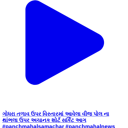
ગોધરા તળાવ ઉપર વિસ્તારમાં આવેલા વીજ પોલ ના
થાંભલા ઉપર અચાનક શોર્ટ સર્કિટ આગ
#panchmahalsamachar #panchmahalnews