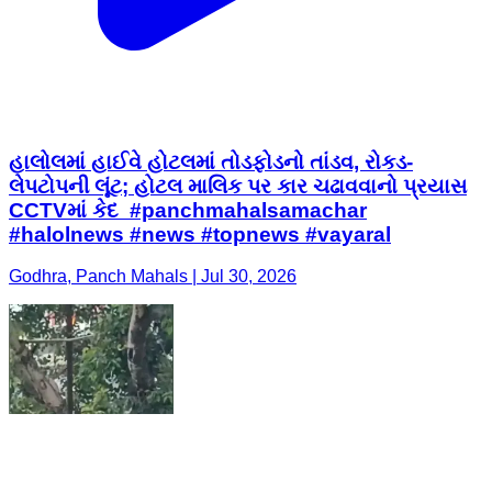
હાલોલમાં હાઈવે હોટલમાં તોડફોડનો તાંડવ, રોકડ-
લેપટોપની લૂંટ; હોટલ માલિક પર કાર ચઢાવવાનો પ્રયાસ
CCTVમાં કેદ #panchmahalsamachar
#halolnews #news #topnews #vayaral
Godhra, Panch Mahals | Jul 30, 2026