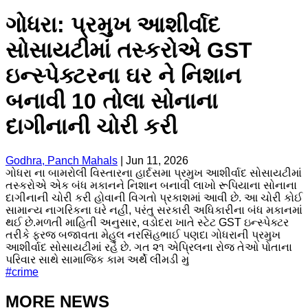
ગોધરા: પ્રમુખ આશીર્વાદ
સોસાયટીમાં તસ્કરોએ GST
ઇન્સ્પેક્ટરના ઘર ને નિશાન
બનાવી 10 તોલા સોનાના
દાગીનાની ચોરી કરી
Godhra, Panch Mahals
|
Jun 11, 2026
ગોધરા ના બામરોલી વિસ્તારના હાર્દસમા પ્રમુખ આશીર્વાદ સોસાયટીમાં
તસ્કરોએ એક બંધ મકાનને નિશાન બનાવી લાખો રૂપિયાના સોનાના
દાગીનાની ચોરી કરી હોવાની વિગતો પ્રકાશમાં આવી છે. આ ચોરી કોઈ
સામાન્ય નાગરિકના ઘરે નહીં, પરંતુ સરકારી અધિકારીના બંધ મકાનમાં
થઈ છે.મળતી માહિતી અનુસાર, વડોદરા ખાતે સ્ટેટ GST ઇન્સ્પેક્ટર
તરીકે ફરજ બજાવતા મેહુલ નરસિંહભાઈ પણદા ગોધરાની પ્રમુખ
આશીર્વાદ સોસાયટીમાં રહે છે. ગત ૨૧ એપ્રિલના રોજ તેઓ પોતાના
પરિવાર સાથે સામાજિક કામ અર્થે લીંમડી મુ
#
crime
MORE NEWS