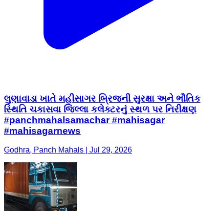
લુણાવાડા ખાતે મહીસાગર બ્રિજની સુરક્ષા અને ભૌતિક
સ્થિતિ ચકાસવા જિલ્લા કલેક્ટરનું સ્થળ પર નિરીક્ષણ
#panchmahalsamachar #mahisagar
#mahisagarnews
Godhra, Panch Mahals | Jul 29, 2026