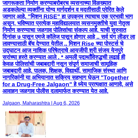
जागरूकता निर्माण करण्याबरोबरच व्यसनाच्या विळख्यात
अडकलेल्या व्यक्तींना योग्य मार्गदर्शन व मदतीसाठी प्रेरित केले
जाणार आहे. "मिशन RISE" हा उपक्रम त्याचाच एक प्रभावी भाग
असून, भविष्यात प्रत्येक महाविद्यालयात व्यसनमुक्तीचे युवा नेतृत्व
निर्माण करण्याचा जळगाव पोलिसांचा संकल्प आहे. याची सुरुवात
दिनांक ७ पासून एमजे कॉलेज पासून होणार आहे .. सर्व यंग लीडर ला
लावण्यासाठी बॅच देण्यात येतील .. मिशन Rise च्या पोस्टर्स चे
उद्घाटन आज नाशिक परिषेत्राचे आयजीपी श्री संजय येनपुरे
सरांच्या हस्ते करण्यात आले . * अमली पदार्थांविरुद्धची लढाई ही
केवळ पोलिसांची जबाबदारी नसून संपूर्ण समाजाची सामूहिक
जबाबदारी आहे. पालक, शिक्षक, विद्यार्थी, सामाजिक संस्था आणि
नागरिकांनी या अभियानात सक्रिय सहभाग घेऊन "Together
for a Drug-Free Jalgaon" हे ध्येय प्रत्यक्षात आणावे, असे
आवाहन जळगाव पोलीस दलामार्फत करण्यात येत आहे.
Jalgaon, Maharashtra | Aug 6, 2026