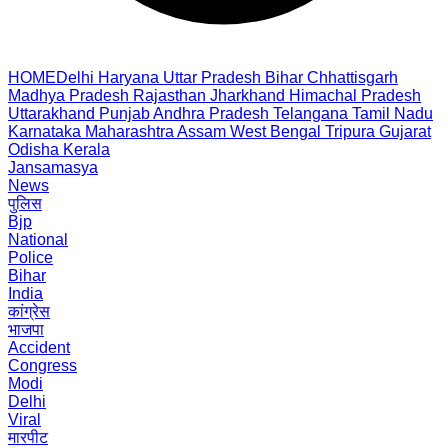
HOME
Delhi
Haryana
Uttar Pradesh
Bihar
Chhattisgarh
Madhya Pradesh
Rajasthan
Jharkhand
Himachal Pradesh
Uttarakhand
Punjab
Andhra Pradesh
Telangana
Tamil Nadu
Karnataka
Maharashtra
Assam
West Bengal
Tripura
Gujarat
Odisha
Kerala
Jansamasya
News
पुलिस
Bjp
National
Police
Bihar
India
कांग्रेस
भाजपा
Accident
Congress
Modi
Delhi
Viral
मारपीट