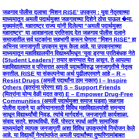
जळगाव पोलीस दलाचा ‘मिशन RISE’ उपक्रम : युवा नेतृत्वाच्या
माध्यमातून अमली पदार्थमुक्त जळगावच्या दिशेने ठोस पाऊल �मा.
मुख्यमंत्री, महाराष्ट्र राज्य यांनी दिलेल्या "अमली पदार्थमुक्त
महाराष्ट्र" या आवाहनाला प्रतिसाद देत जळगाव पोलीस दलाने
समाजातील सर्व घटकांना सहभागी करून घेणारा "मिशन RISE" हा
अभिनव जनजागृती उपक्रम सुरू केला आहे. या उपक्रमाच्या
माध्यमातून महाविद्यालयीन विद्यार्थ्यांमधून 'युवा ड्रग्स प्रतिबंधक नेते
(Student Leaders)' तयार करण्यात येत असून, ते आपल्या
महाविद्यालयात व परिसरात अमली पदार्थांविरुद्ध जनजागृतीचे नेतृत्व
करतील. RISE या संकल्पनेचा अर्थ पुढीलप्रमाणे आहे – R –
Resist Drugs (अमली पदार्थांना ठाम नकार) I – Inspire
Others (इतरांना प्रेरणा द्या) S – Support Friends
(मित्रांना योग्य वेळी मदत करा) E – Empower Drug-Free
Communities (अमली पदार्थमुक्त समाज घडवा) जळगाव
पोलीस दलाने या अभियानासाठी विविध महाविद्यालयांशी समन्वय
साधून विद्यार्थ्यांची निवड, त्यांचे मार्गदर्शन, जनजागृती कार्यशाळा,
संवाद सत्रे, शपथविधी, रॅली, पोस्टर स्पर्धा आणि सामाजिक
माध्यमांद्वारे व्यापक जनजागृती अशा विविध उपक्रमांचे नियोजन केले
आहे. या विद्यार्थी नेत्यांमार्फत अमली पदार्थांच्या दुष्परिणामांबाबत