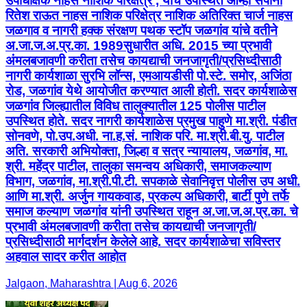
उपाधीक्षक नाहस नाशिक परिक्षेत्र , यांचे उपस्थित आम्ही सपोनी
रितेश राऊत नाहस नाशिक परिक्षेत्र नाशिक अतिरिक्त चार्ज नाहस
जळगाव व नागरी हक्क संरक्षण पथक स्टॉप जळगांव यांचे वतीने
अ.जा.ज.अ.प्र.का. 1989सुधारीत अधि. 2015 च्या प्रभावी
अंमलबजावणी करीता तसेच कायद्याची जनजागृती/प्रसिध्दीसाठी
नागरी कार्यशाळा सुरभि लॉन्स, एमआयडीसी पो.स्टे. समोर, अजिंठा
रोड, जळगांव येथे आयोजीत करण्यात आली होती. सदर कार्यशाळेस
जळगांव जिल्ह्यातील विविध तालुक्यातील 125 पोलीस पाटील
उपस्थित होते. सदर नागरी कार्यशाळेस प्रमुख पाहुणे मा.श्री. पंडीत
सोनवणे, पो.उप.अधी. ना.ह.सं. नाशिक परि. मा.श्री.बी.यु. पाटील
अति. सरकारी अभियोक्ता, जिल्हा व सत्र न्यायालय, जळगांव, मा.
श्री. महेंद्र पाटील, तालुका समन्वय अधिकारी, समाजकल्याण
विभाग, जळगांव, मा.श्री.पी.टी. सपकाळे सेवानिवृत्त पोलीस उप अधी.
आणि मा.श्री. अर्जुन गायकवाड, प्रकल्प अधिकारी, बार्टी पुणे तर्फे
समाज कल्याण जळगांव यांनी उपस्थित राहून अ.जा.ज.अ.प्र.का. चे
प्रभावी अंमलबजावणी करीता तसेच कायद्याची जनजागृती/
प्रसिध्दीसाठी मार्गदर्शन केलेले आहे. सदर कार्यशाळेचा सविस्तर
अहवाल सादर करीत आहोत
Jalgaon, Maharashtra | Aug 6, 2026