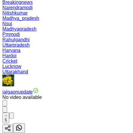
Breakingnews
Narendramodi
Nitishkumar
Madhya_pradesh
Nsui
Madhyapradesh
Pmmodi
Rahulgandhi
Uttarpradesh
Haryana
Hardoi
Cricket
Lucknow
Uttarakhand
jalgaonupdate
No video available
5