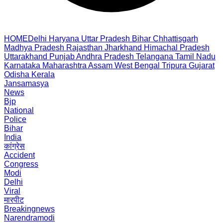
HOME
Delhi
Haryana
Uttar Pradesh
Bihar
Chhattisgarh
Madhya Pradesh
Rajasthan
Jharkhand
Himachal Pradesh
Uttarakhand
Punjab
Andhra Pradesh
Telangana
Tamil Nadu
Karnataka
Maharashtra
Assam
West Bengal
Tripura
Gujarat
Odisha
Kerala
Jansamasya
News
Bjp
National
Police
Bihar
India
कांग्रेस
Accident
Congress
Modi
Delhi
Viral
मारपीट
Breakingnews
Narendramodi