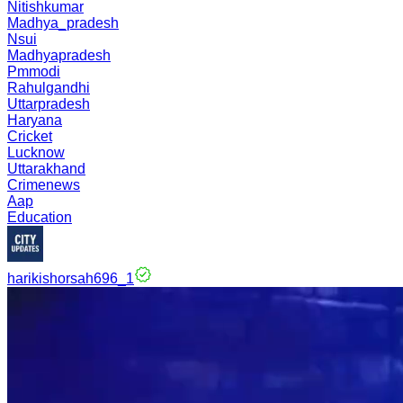
Nitishkumar
Madhya_pradesh
Nsui
Madhyapradesh
Pmmodi
Rahulgandhi
Uttarpradesh
Haryana
Cricket
Lucknow
Uttarakhand
Crimenews
Aap
Education
harikishorsah696_1