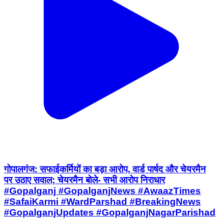
गोपालगंज: सफाईकर्मियों का बड़ा आरोप, वार्ड पार्षद और चेयरमैन
पर उठाए सवाल; चेयरमैन बोले- सभी आरोप निराधार
#Gopalganj #GopalganjNews #AwaazTimes
#SafaiKarmi #WardParshad #BreakingNews
#GopalganjUpdates #GopalganjNagarParishad