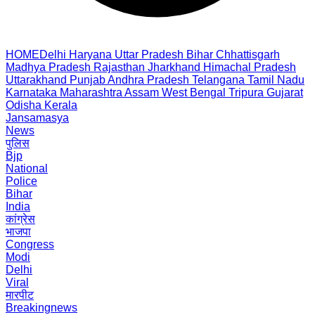
HOME
Delhi
Haryana
Uttar Pradesh
Bihar
Chhattisgarh
Madhya Pradesh
Rajasthan
Jharkhand
Himachal Pradesh
Uttarakhand
Punjab
Andhra Pradesh
Telangana
Tamil Nadu
Karnataka
Maharashtra
Assam
West Bengal
Tripura
Gujarat
Odisha
Kerala
Jansamasya
News
पुलिस
Bjp
National
Police
Bihar
India
कांग्रेस
भाजपा
Congress
Modi
Delhi
Viral
मारपीट
Breakingnews