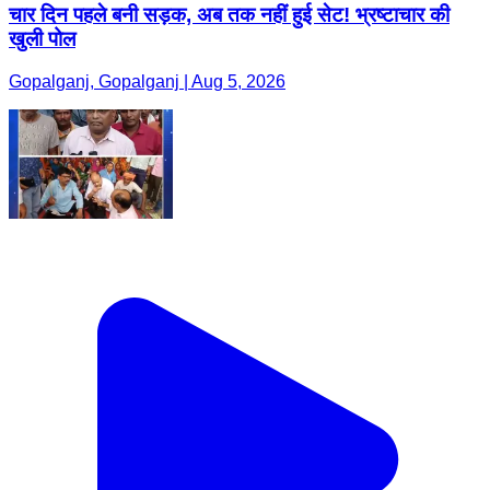
चार दिन पहले बनी सड़क, अब तक नहीं हुई सेट! भ्रष्टाचार की
खुली पोल
Gopalganj, Gopalganj | Aug 5, 2026