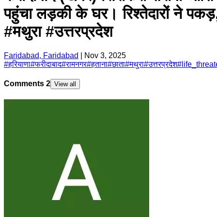
पहुंचा लड़की के घर। रिश्तेदारों ने 
#मथुरा #उत्तरप्रदेश
Faridabad, Faridabad
|
Nov 3, 2025
#
हरियाणा
#
फरीदाबाद
#
रामनगर
#
हताना
#
छाता
#
मथुरा
#
उत्तरप्रदेश
#
life_threa
Comments
2
View all