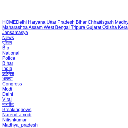
HOME
Delhi
Haryana
Uttar Pradesh
Bihar
Chhattisgarh
Madhy
Maharashtra
Assam
West Bengal
Tripura
Gujarat
Odisha
Kera
Jansamasya
News
पुलिस
Bjp
National
Police
Bihar
India
कांग्रेस
भाजपा
Congress
Modi
Delhi
Viral
मारपीट
Breakingnews
Narendramodi
Nitishkumar
Madhya_pradesh