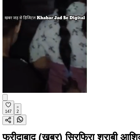
147
2
फरीदाबाद (खबर) सिरफिरा शराबी आशिक ल