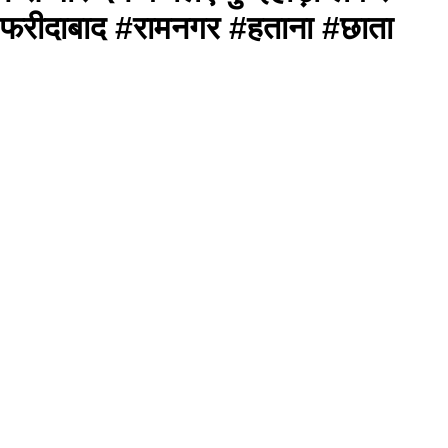
ा #फरीदाबाद #रामनगर #हताना #छाता