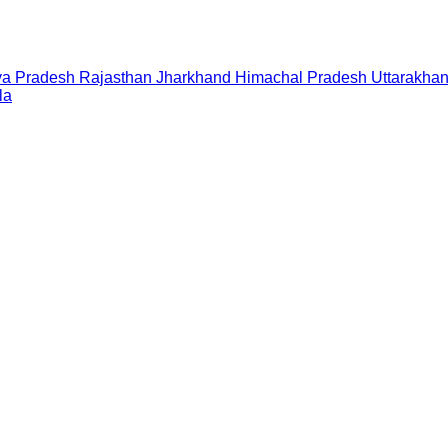
a Pradesh
Rajasthan
Jharkhand
Himachal Pradesh
Uttarakha
la