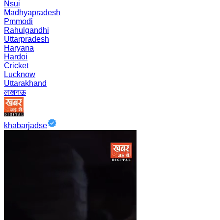
Nsui
Madhyapradesh
Pmmodi
Rahulgandhi
Uttarpradesh
Haryana
Hardoi
Cricket
Lucknow
Uttarakhand
लखनऊ
khabarjadse