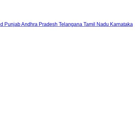
nd
Punjab
Andhra Pradesh
Telangana
Tamil Nadu
Karnataka