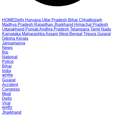
HOME
Delhi
Haryana
Uttar Pradesh
Bihar
Chhattisgarh
Madhya Pradesh
Rajasthan
Jharkhand
Himachal Pradesh
Uttarakhand
Punjab
Andhra Pradesh
Telangana
Tamil Nadu
Karnataka
Maharashtra
Assam
West Bengal
Tripura
Gujarat
Odisha
Kerala
Jansamasya
News
Bjp
National
Police
Bihar
India
कांग्रेस
Gujarat
Accident
Congress
Modi
Delhi
Viral
मारपीट
Jharkhand