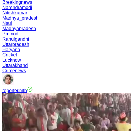
Breakingnews
Narendramodi
Nitishkumar
Madhya_pradesh
Nsui
Madhyapradesh
Pmmodi
Rahulgandhi
Uttarpradesh
Haryana
Cricket
Lucknow
Uttarakhand
Crimenews
reporter.mth