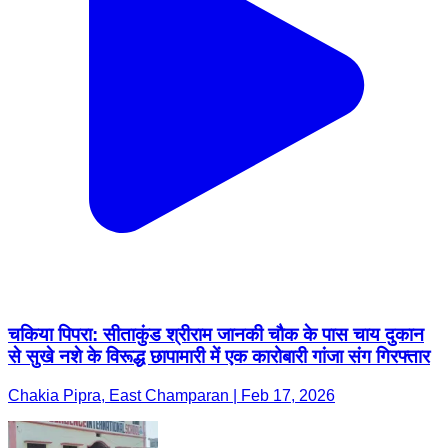
चकिया पिपरा: सीताकुंड श्रीराम जानकी चौक के पास चाय दुकान
से सुखे नशे के विरूद्ध छापामारी में एक कारोबारी गांजा संग गिरफ्तार
Chakia Pipra, East Champaran | Feb 17, 2026