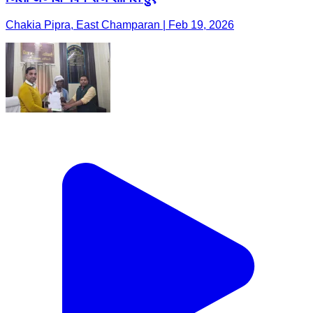
Chakia Pipra, East Champaran | Feb 19, 2026