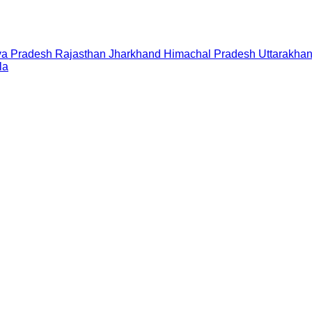
a Pradesh
Rajasthan
Jharkhand
Himachal Pradesh
Uttarakha
la