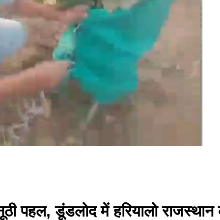
ूठी पहल, डूंडलोद में हरियालो राजस्थान 