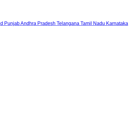
nd
Punjab
Andhra Pradesh
Telangana
Tamil Nadu
Karnataka