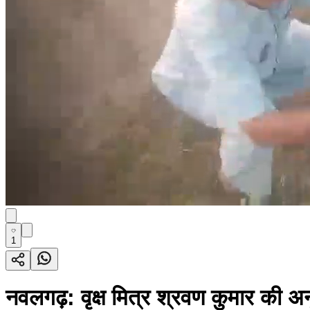
1
नवलगढ़: वृक्ष मित्र श्रवण कुमार की अन