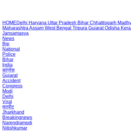
HOME
Delhi
Haryana
Uttar Pradesh
Bihar
Chhattisgarh
Madhy
Maharashtra
Assam
West Bengal
Tripura
Gujarat
Odisha
Kera
Jansamasya
News
Bjp
National
Police
Bihar
India
कांग्रेस
Gujarat
Accident
Congress
Modi
Delhi
Viral
मारपीट
Jharkhand
Breakingnews
Narendramodi
Nitishkumar