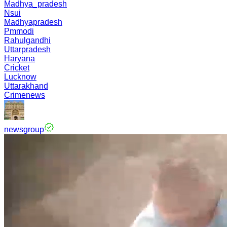
Madhya_pradesh
Nsui
Madhyapradesh
Pmmodi
Rahulgandhi
Uttarpradesh
Haryana
Cricket
Lucknow
Uttarakhand
Crimenews
newsgroup