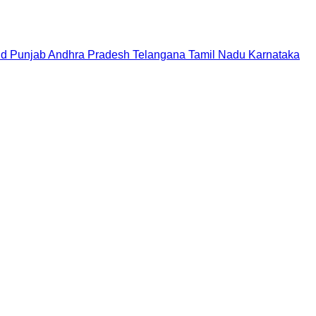
nd
Punjab
Andhra Pradesh
Telangana
Tamil Nadu
Karnataka