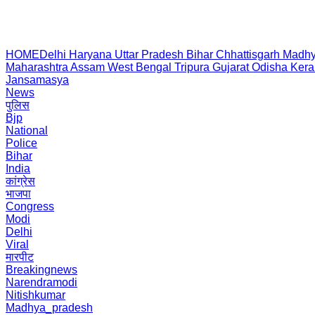
HOME
Delhi
Haryana
Uttar Pradesh
Bihar
Chhattisgarh
Madhy
Maharashtra
Assam
West Bengal
Tripura
Gujarat
Odisha
Kera
Jansamasya
News
पुलिस
Bjp
National
Police
Bihar
India
कांग्रेस
भाजपा
Congress
Modi
Delhi
Viral
मारपीट
Breakingnews
Narendramodi
Nitishkumar
Madhya_pradesh