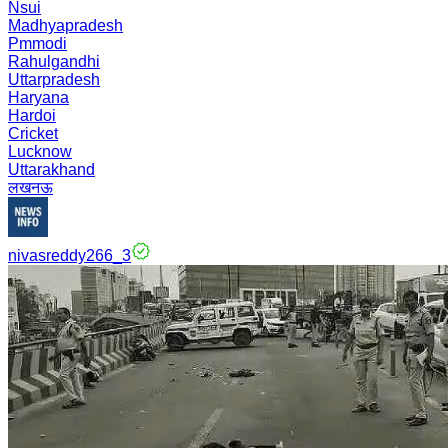
Nsui
Madhyapradesh
Pmmodi
Rahulgandhi
Uttarpradesh
Haryana
Hardoi
Cricket
Lucknow
Uttarakhand
लखनऊ
nivasreddy266_3