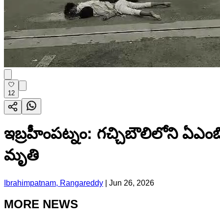
12
ఇబ్రహీంపట్నం: గచ్చిబౌలిలోని ఏఎంబి ఫ
మృతి
Ibrahimpatnam, Rangareddy
|
Jun 26, 2026
MORE NEWS