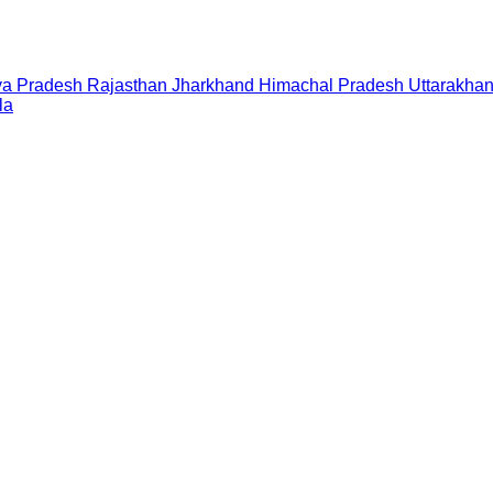
a Pradesh
Rajasthan
Jharkhand
Himachal Pradesh
Uttarakha
la