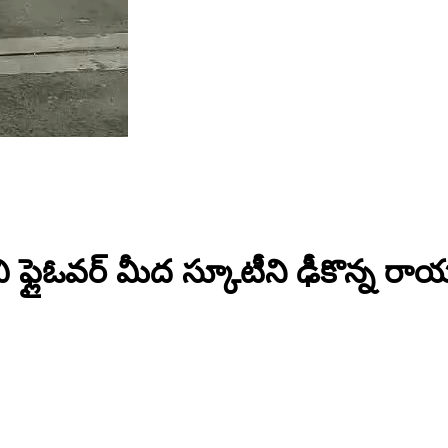
్లైఓవర్ మీద స్కూటీని ఢీకొన్న రాయల్ ఎ