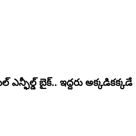
న్ఫీల్డ్ బైక్.. ఇద్దరు అక్కడికక్కడే