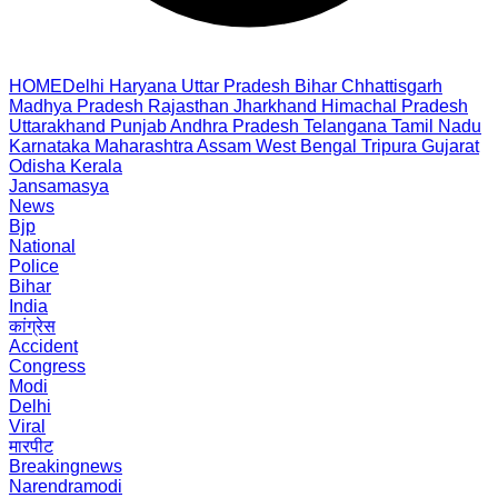
HOME
Delhi
Haryana
Uttar Pradesh
Bihar
Chhattisgarh
Madhya Pradesh
Rajasthan
Jharkhand
Himachal Pradesh
Uttarakhand
Punjab
Andhra Pradesh
Telangana
Tamil Nadu
Karnataka
Maharashtra
Assam
West Bengal
Tripura
Gujarat
Odisha
Kerala
Jansamasya
News
Bjp
National
Police
Bihar
India
कांग्रेस
Accident
Congress
Modi
Delhi
Viral
मारपीट
Breakingnews
Narendramodi