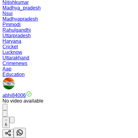
Nitishkumar
Madhya_pradesh
Nsui
Madhyapradesh
Pmmodi
Rahulgandhi
Uttarpradesh
Haryana
Cricket
Lucknow
Uttarakhand
Crimenews
Aap
Education
abhi84006
No video available
6