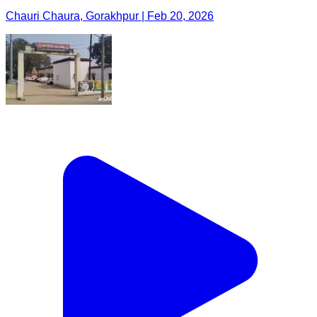
Chauri Chaura, Gorakhpur | Feb 20, 2026