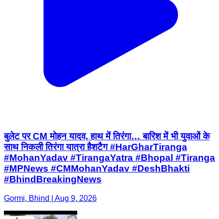
बुलेट पर CM मोहन यादव, हाथ में तिरंगा… बारिश में भी युवाओं के
साथ निकली तिरंगा यात्रा हैशटैग #HarGharTiranga
#MohanYadav #TirangaYatra #Bhopal #Tiranga
#MPNews #CMMohanYadav #DeshBhakti
#BhindBreakingNews
Gormi, Bhind | Aug 9, 2026