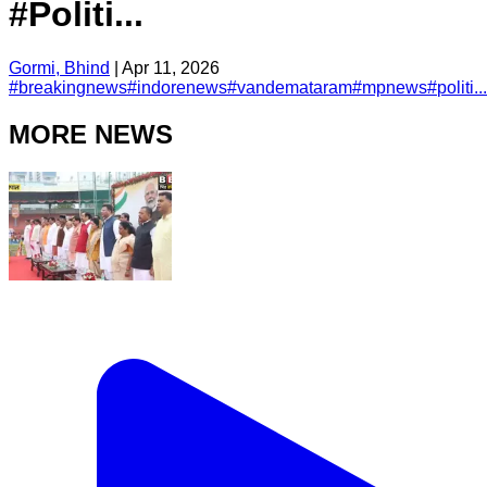
#Politi...
Gormi, Bhind
|
Apr 11, 2026
#
breakingnews
#
indorenews
#
vandemataram
#
mpnews
#
politi...
MORE NEWS