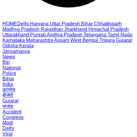
HOME
Delhi
Haryana
Uttar Pradesh
Bihar
Chhattisgarh
Madhya Pradesh
Rajasthan
Jharkhand
Himachal Pradesh
Uttarakhand
Punjab
Andhra Pradesh
Telangana
Tamil Nadu
Karnataka
Maharashtra
Assam
West Bengal
Tripura
Gujarat
Odisha
Kerala
Jansamasya
News
Bjp
National
Police
Bihar
India
कांग्रेस
बीजेपी
Gujarat
भाजपा
Accident
Congress
Modi
Delhi
Viral