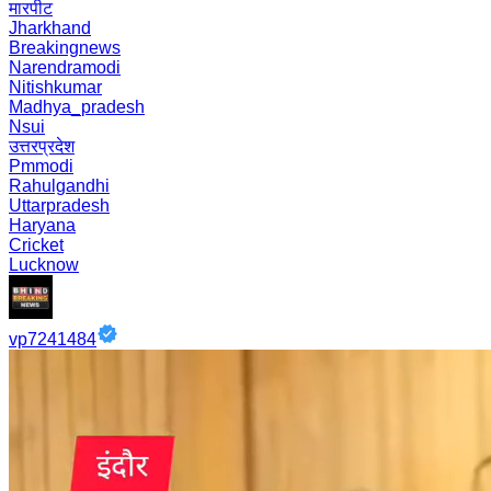
मारपीट
Jharkhand
Breakingnews
Narendramodi
Nitishkumar
Madhya_pradesh
Nsui
उत्तरप्रदेश
Pmmodi
Rahulgandhi
Uttarpradesh
Haryana
Cricket
Lucknow
vp7241484