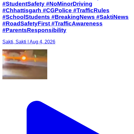
#StudentSafety #NoMinorDriving
#Chhattisgarh #CGPolice #TrafficRules
#SchoolStudents #BreakingNews #SaktiNews
#RoadSafetyFirst #TrafficAwareness
#ParentsResponsibility
Sakti, Sakti | Aug 4, 2026