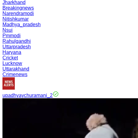
Jharkhand
Breakingnews
Narendramodi
Nitishkumar
Madhya_pradesh
Nsui
Pmmodi
Rahulgandhi
Uttarpradesh
Haryana
Cricket
Lucknow
Uttarakhand
Crimenews
upadhyaychuramani_2