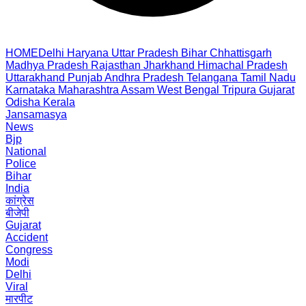
HOME
Delhi
Haryana
Uttar Pradesh
Bihar
Chhattisgarh
Madhya Pradesh
Rajasthan
Jharkhand
Himachal Pradesh
Uttarakhand
Punjab
Andhra Pradesh
Telangana
Tamil Nadu
Karnataka
Maharashtra
Assam
West Bengal
Tripura
Gujarat
Odisha
Kerala
Jansamasya
News
Bjp
National
Police
Bihar
India
कांग्रेस
बीजेपी
Gujarat
Accident
Congress
Modi
Delhi
Viral
मारपीट