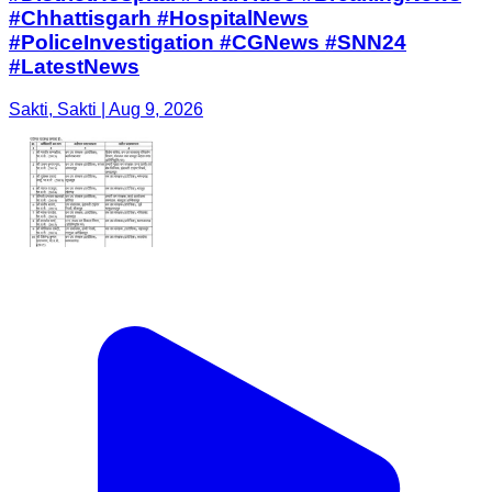
#Chhattisgarh #HospitalNews
#PoliceInvestigation #CGNews #SNN24
#LatestNews
Sakti, Sakti | Aug 9, 2026