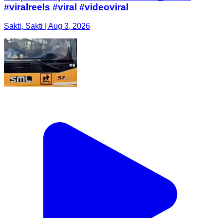
#viralreels #viral #videoviral
Sakti, Sakti | Aug 3, 2026