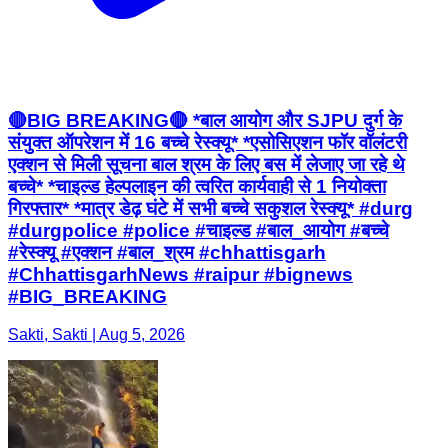
🔴BIG BREAKING🔴 *बाल आयोग और SJPU दुर्ग के
संयुक्त ऑपरेशन में 16 बच्चे रेस्क्यू* *एसोसिएशन फॉर वॉलंटरी
एक्शन से मिली सूचना बाल श्रम के लिए बस में लेजाए जा रहे थे
बच्चे* *चाइल्ड हेल्पलाइन की त्वरित कार्यवाही से 1 नियोक्ता
गिरफ्तार* *मात्र डेढ़ घंटे में सभी बच्चे सकुशल रेस्क्यू* #durg
#durgpolice #police #चाइल्ड #बाल_आयोग #बच्चे
#रेस्क्यू #एक्शन #बाल_श्रम #chhattisgarh
#ChhattisgarhNews #raipur #bignews
#BIG_BREAKING
Sakti, Sakti | Aug 5, 2026