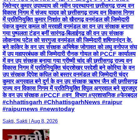
जितेन्द्र कुमार उपाध्याय की नवीन पदस्थापना छत्तीसगढ़ राज्य वन
विकास निगम में संजय यादव को छत्तीसगढ़ राज्य वन विकास निगम
में प्रतिनियुक्ति कुमार निशांत को खैरागढ़ वनमंडल की जिम्मेदारी
पंकज कुमार कमल को मरवाही वनमंडल का वन उप संरक्षक बनाया
गया पुष्पलता टंडन बनीं सारंगढ़-बिलाईगढ़ की वन उप संरक्षक
लोकनाथ पटेल को सरगुजा वनमंडल की जिम्मेदारी शषिगानंदन के.
बने कांकेर के वन उप संरक्षक अभिषेक जोगावत को लघु वनोपज संघ
में उप महाप्रबंधक की जिम्मेदारी रौनक गोयल को PCCF कार्यालय
में वन उप संरक्षक बनाया गया ग्रीष्मी चांद की छत्तीसगढ़ राज्य वन
विकास निगम में प्रतिनियुक्ति चंद्रशेखर परदेशी बने कोरिया के वन
उप संरक्षक दिपेश कपिल को बस्तर वनमंडल की जिम्मेदारी चंद्र
कुमार अग्रवाल बने दुर्ग के वन उप संरक्षक ऋषभ जैन की छत्तीसगढ़
राज्य वन विकास निगम में प्रतिनियुक्ति विपुल अग्रवाल बने सूरजपुर
के वन उप संरक्षक #PCCF #वन_विभाग #प्रशासनिक #फेरबदल
#chhattisgarh #ChhattisgarhNews #raipur
#raipurnews #newstoday
Sakti, Sakti | Aug 8, 2026