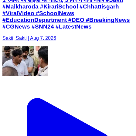
#Malkharoda #KirariSchool #Chhattisgarh
#ViralVideo #SchoolNews
#EducationDepartment #DEO #BreakingNews
#CGNews #SNN24 #LatestNews
Sakti, Sakti | Aug 7, 2026