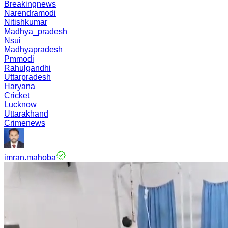
Breakingnews
Narendramodi
Nitishkumar
Madhya_pradesh
Nsui
Madhyapradesh
Pmmodi
Rahulgandhi
Uttarpradesh
Haryana
Cricket
Lucknow
Uttarakhand
Crimenews
imran.mahoba