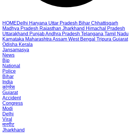
HOME
Delhi
Haryana
Uttar Pradesh
Bihar
Chhattisgarh
Madhya Pradesh
Rajasthan
Jharkhand
Himachal Pradesh
Uttarakhand
Punjab
Andhra Pradesh
Telangana
Tamil Nadu
Karnataka
Maharashtra
Assam
West Bengal
Tripura
Gujarat
Odisha
Kerala
Jansamasya
News
Bjp
National
Police
Bihar
India
कांग्रेस
Gujarat
Accident
Congress
Modi
Delhi
Viral
मारपीट
Jharkhand