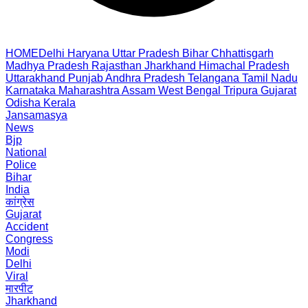
HOME
Delhi
Haryana
Uttar Pradesh
Bihar
Chhattisgarh
Madhya Pradesh
Rajasthan
Jharkhand
Himachal Pradesh
Uttarakhand
Punjab
Andhra Pradesh
Telangana
Tamil Nadu
Karnataka
Maharashtra
Assam
West Bengal
Tripura
Gujarat
Odisha
Kerala
Jansamasya
News
Bjp
National
Police
Bihar
India
कांग्रेस
Gujarat
Accident
Congress
Modi
Delhi
Viral
मारपीट
Jharkhand