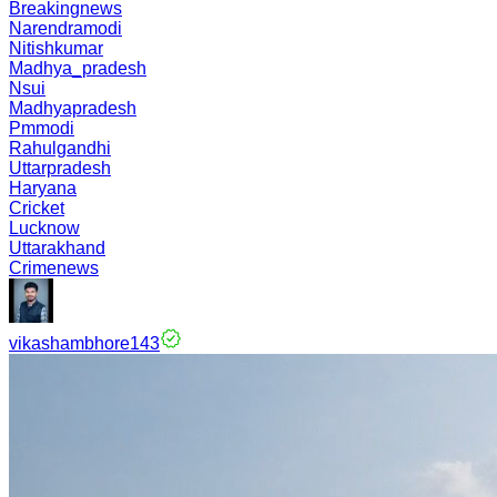
Breakingnews
Narendramodi
Nitishkumar
Madhya_pradesh
Nsui
Madhyapradesh
Pmmodi
Rahulgandhi
Uttarpradesh
Haryana
Cricket
Lucknow
Uttarakhand
Crimenews
vikashambhore143