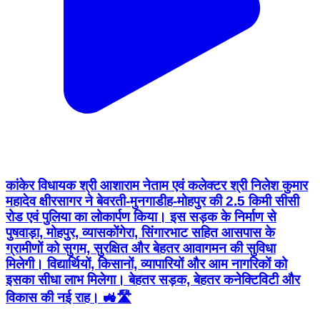
कांकेर विधायक श्री आशाराम नेताम एवं कलेक्टर श्री निलेश कुमार
महादेव क्षीरसागर ने बेवरती-मुनगाडीह-मोहपुर की 2.5 किमी सीसी
रोड एवं पुलिया का लोकार्पण किया। इस सड़क के निर्माण से
पुषवाड़ा, मोहपुर, व्यासकोंगेरा, सिंगारभाट सहित आसपास के
ग्रामीणों को सुगम, सुरक्षित और बेहतर आवागमन की सुविधा
मिलेगी। विद्यार्थियों, किसानों, व्यापारियों और आम नागरिकों को
इसका सीधा लाभ मिलेगा। बेहतर सड़क, बेहतर कनेक्टिविटी और
विकास की नई राह। 🚜🛣️