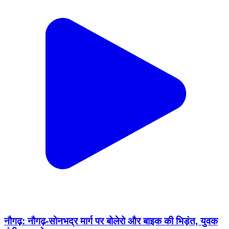
नौगढ़: नौगढ़-सोनभद्र मार्ग पर बोलेरो और बाइक की भिड़ंत, युवक