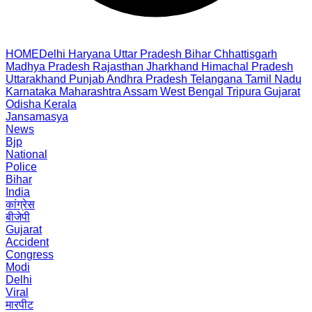
HOME
Delhi
Haryana
Uttar Pradesh
Bihar
Chhattisgarh
Madhya Pradesh
Rajasthan
Jharkhand
Himachal Pradesh
Uttarakhand
Punjab
Andhra Pradesh
Telangana
Tamil Nadu
Karnataka
Maharashtra
Assam
West Bengal
Tripura
Gujarat
Odisha
Kerala
Jansamasya
News
Bjp
National
Police
Bihar
India
कांग्रेस
बीजेपी
Gujarat
Accident
Congress
Modi
Delhi
Viral
मारपीट