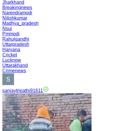
Jharkhand
Breakingnews
Narendramodi
Nitishkumar
Madhya_pradesh
Nsui
Pmmodi
Rahulgandhi
Uttarpradesh
Haryana
Cricket
Lucknow
Uttarakhand
Crimenews
sanjaytripathi91611