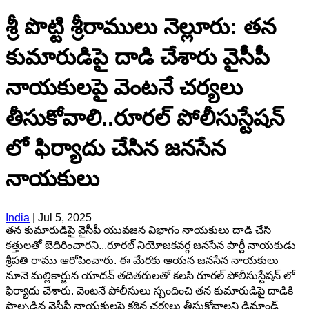
శ్రీ పొట్టి శ్రీరాములు నెల్లూరు: తన
కుమారుడిపై దాడి చేశారు వైసీపీ
నాయకులపై వెంటనే చర్యలు
తీసుకోవాలి..రూరల్ పోలీసుస్టేషన్
లో ఫిర్యాదు చేసిన జనసేన
నాయకులు
India
|
Jul 5, 2025
తన కుమారుడిపై వైసీపీ యువజన విభాగం నాయకులు దాడి చేసి
కత్తులతో బెదిరించారని...రూరల్ నియోజకవర్గ జనసేన పార్టీ నాయకుడు
శ్రీపతి రాము ఆరోపించారు. ఈ మేరకు ఆయన జనసేన నాయకులు
నూనె మల్లికార్జున యాదవ్ తదితరులతో కలసి రూరల్ పోలీసుస్టేషన్ లో
ఫిర్యాదు చేశారు. వెంటనే పోలీసులు స్పందించి తన కుమారుడిపై దాడికి
పాల్పడిన వైసీపీ నాయకులపై కఠిన చర్యలు తీసుకోవాలని డిమాండ్