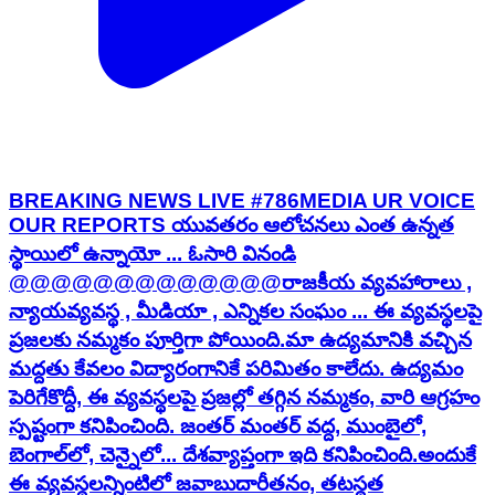
BREAKING NEWS LIVE #786MEDIA UR VOICE
OUR REPORTS యువతరం ఆలోచనలు ఎంత ఉన్నత
స్థాయిలో ఉన్నాయో ... ఓసారి వినండి
@@@@@@@@@@@@@ ​ ​రాజకీయ వ్యవహారాలు ,
న్యాయవ్యవస్థ , మీడియా , ఎన్నికల సంఘం ... ఈ వ్యవస్థలపై
ప్రజలకు నమ్మకం పూర్తిగా పోయింది. ​మా ఉద్యమానికి వచ్చిన
మద్దతు కేవలం విద్యారంగానికే పరిమితం కాలేదు. ఉద్యమం
పెరిగేకొద్దీ, ఈ వ్యవస్థలపై ప్రజల్లో తగ్గిన నమ్మకం, వారి ఆగ్రహం
స్పష్టంగా కనిపించింది. జంతర్ మంతర్ వద్ద, ముంబైలో,
బెంగాల్‌లో, చెన్నైలో... దేశవ్యాప్తంగా ఇది కనిపించింది. ​అందుకే
ఈ వ్యవస్థలన్నింటిలో జవాబుదారీతనం, తటస్థత