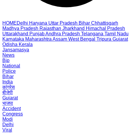
HOME
Delhi
Haryana
Uttar Pradesh
Bihar
Chhattisgarh
Madhya Pradesh
Rajasthan
Jharkhand
Himachal Pradesh
Uttarakhand
Punjab
Andhra Pradesh
Telangana
Tamil Nadu
Karnataka
Maharashtra
Assam
West Bengal
Tripura
Gujarat
Odisha
Kerala
Jansamasya
News
Bjp
National
Police
Bihar
India
कांग्रेस
बीजेपी
Gujarat
भाजपा
Accident
Congress
Modi
Delhi
Viral