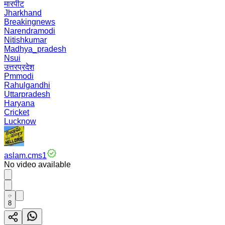
मारपीट
Jharkhand
Breakingnews
Narendramodi
Nitishkumar
Madhya_pradesh
Nsui
उत्तरप्रदेश
Pmmodi
Rahulgandhi
Uttarpradesh
Haryana
Cricket
Lucknow
aslam.cms1
No video available
8