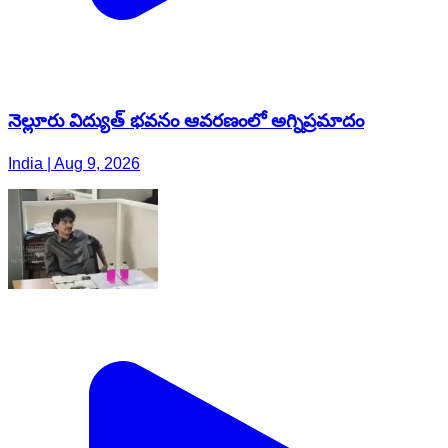
నెల్లూరు విద్యుత్ భవనం ఆవరణంలో అగ్నిప్రమాదం
India | Aug 9, 2026