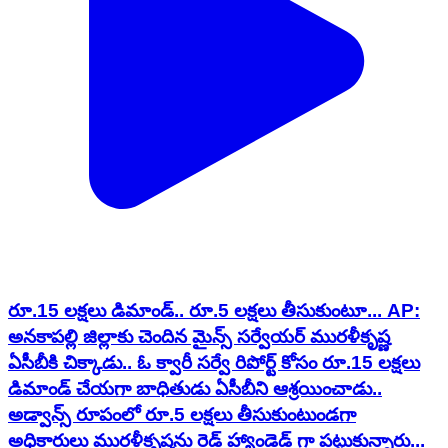
రూ.15 లక్షలు డిమాండ్.. రూ.5 లక్షలు తీసుకుంటూ... AP:
అనకాపల్లి జిల్లాకు చెందిన మైన్స్ సర్వేయర్ మురళీకృష్ణ
ఏసీబీకి చిక్కాడు.. ఓ క్వారీ సర్వే రిపోర్ట్ కోసం రూ.15 లక్షలు
డిమాండ్ చేయగా బాధితుడు ఏసీబీని ఆశ్రయించాడు..
అడ్వాన్స్ రూపంలో రూ.5 లక్షలు తీసుకుంటుండగా
అధికారులు మురళీకృష్ణను రెడ్ హ్యాండెడ్ గా పట్టుకున్నారు...