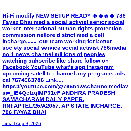
Hi-Fi modify NEW SETUP READY 🔥🔥🔥🔥 786
Fayaz Bhai media social activist senior social
worker international human rights protection
commission nellore district media cell
incharge........ our team working for better
society social service social activist 786media
no 1 news channel millions of peoples
watching subscribe like share follow on
Facebook YouTube what's app Instagram
upcoming satellite channel any programs ads
cal 7674963786 Link....
https://youtube.com/@786newschannelmedia?
si=_lE4QclzqlMP31cF ANDHRA PRADESH
SAMACHARAM DAILY PAPER.
RNI:APTEL/25/A2057. AP STATE INCHARGE.
786 FAYAZ BHAI
India | Aug 9, 2026