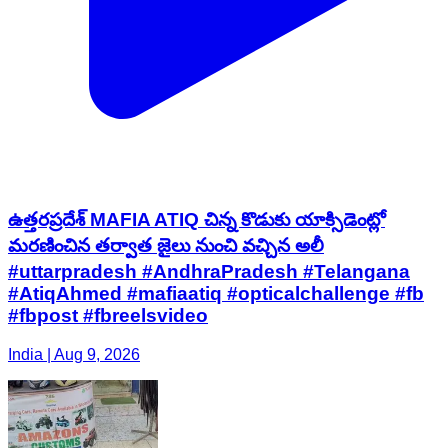
ఉత్తరప్రదేశ్ MAFIA ATIQ చిన్న కొడుకు యాక్సిడెంట్లో
మరణించిన తర్వాత జైలు నుంచి వచ్చిన అలీ
#uttarpradesh #AndhraPradesh #Telangana
#AtiqAhmed #mafiaatiq #opticalchallenge #fb
#fbpost #fbreelsvideo
India | Aug 9, 2026