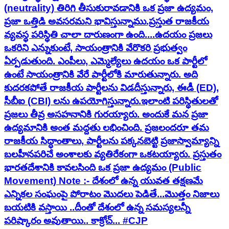
(neutrality) తిరిగి తీసుకురావడానికి ఒక ప్రజా ఉద్యమం,
ప్రజా ఒత్తిడి అవసరమని భావిస్తున్నాము. ​ప్రస్తుత రాజకీయ
వ్యవస్థ పరిస్థితి చాలా దారుణంగా ఉంది....ఉదయం ప్రజలు
ఒకరిని ఎన్నుకుంటే, సాయంత్రానికి వేరొకరి ప్రభుత్వం
ఏర్పడుతుంది. ఎంపీలు, ఎమ్మెల్యేలు ఉదయం ఒక పార్టీలో
ఉంటే సాయంత్రానికి వేరే పార్టీలోకి మారుతున్నారు. అది
కుదరకపోతే రాజకీయ పార్టీలను విడదీస్తున్నారు, ఈడీ (ED),
సీబీఐ (CBI) లను ఉపయోగిస్తున్నారు. ​ఇలాంటి పరిస్థితులతో
ప్రజలు తీవ్ర అసహనానికి గురయ్యారు. అందుకే మన ప్రజా
ఉద్యమానికి అంత మద్దతు లభించింది. ప్రజలందరూ తమ
రాజకీయ సిద్ధాంతాలు, పార్టీలను పక్కనబెట్టి ప్రజాస్వామ్యాన్ని
బలహీనపరిచే అంశాలకు వ్యతిరేకంగా ఒకటయ్యారు. ప్రస్తుతం
భారతదేశానికి కావలసింది ఒక ప్రజా ఉద్యమం (Public
Movement) Note :- దేశంలో ఉన్న యువత తక్షణమే
ఎన్నికల సంఘంపై పోరాటం మొదలు పెడితే...మొత్తం నిజాలు
బయటికి వస్తాయి ..దీంతో దేశంలో ఉన్న సమస్యలన్నీ
పరిష్కారం అవుతాయి.. కాక్రోచ్... #CJP