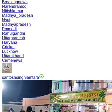
Breakingnews
Narendramodi
Nitishkumar
Madhya_pradesh
Nsui
Madhyapradesh
Pmmodi
Rahulgandhi
Uttarpradesh
Haryana
Cricket
Lucknow
Uttarakhand
Crimenews
santoshsinghjamtara