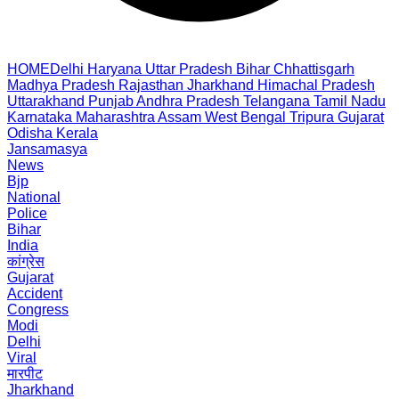
HOME
Delhi
Haryana
Uttar Pradesh
Bihar
Chhattisgarh
Madhya Pradesh
Rajasthan
Jharkhand
Himachal Pradesh
Uttarakhand
Punjab
Andhra Pradesh
Telangana
Tamil Nadu
Karnataka
Maharashtra
Assam
West Bengal
Tripura
Gujarat
Odisha
Kerala
Jansamasya
News
Bjp
National
Police
Bihar
India
कांग्रेस
Gujarat
Accident
Congress
Modi
Delhi
Viral
मारपीट
Jharkhand