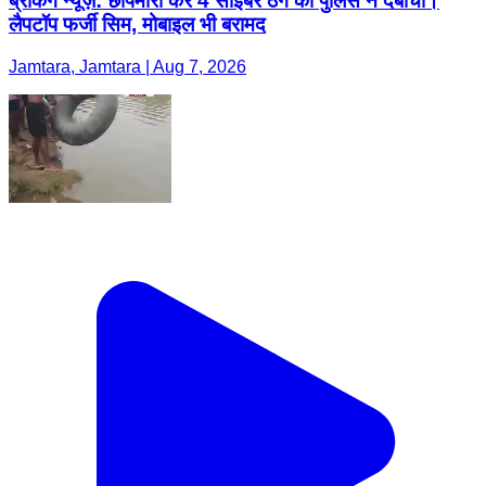
ब्रेकिंग न्यूज़: छापेमारी कर 4 साईबर ठग को पुलिस ने दबोचा।
लैपटॉप फर्जी सिम, मोबाइल भी बरामद
Jamtara, Jamtara | Aug 7, 2026