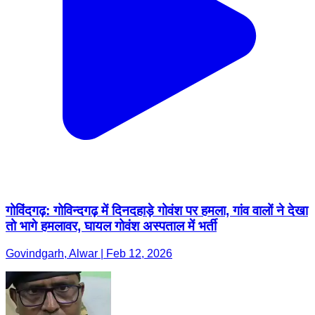
गोविंदगढ़: गोविन्दगढ़ में दिनदहाड़े गोवंश पर हमला, गांव वालों ने देखा
तो भागे हमलावर, घायल गोवंश अस्पताल में भर्ती
Govindgarh, Alwar | Feb 12, 2026