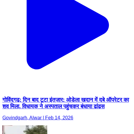
गोविंदगढ़: दिन बाद टूटा इंतज़ार: ओडेला खदान में दबे ऑपरेटर का
शव मिला, विधायक ने अस्पताल पहुंचकर बंधाया ढांढस
Govindgarh, Alwar | Feb 14, 2026