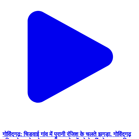
गोविंदगढ़: चिडवाई गांव में पुरानी रंजिश के चलते झगड़ा, गोविंदगढ़