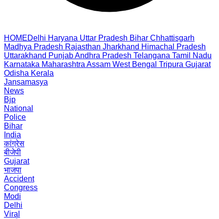
HOME
Delhi
Haryana
Uttar Pradesh
Bihar
Chhattisgarh
Madhya Pradesh
Rajasthan
Jharkhand
Himachal Pradesh
Uttarakhand
Punjab
Andhra Pradesh
Telangana
Tamil Nadu
Karnataka
Maharashtra
Assam
West Bengal
Tripura
Gujarat
Odisha
Kerala
Jansamasya
News
Bjp
National
Police
Bihar
India
कांग्रेस
बीजेपी
Gujarat
भाजपा
Accident
Congress
Modi
Delhi
Viral