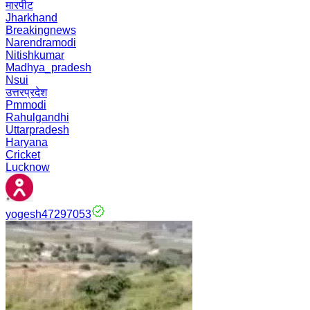
मारपीट
Jharkhand
Breakingnews
Narendramodi
Nitishkumar
Madhya_pradesh
Nsui
उत्तरप्रदेश
Pmmodi
Rahulgandhi
Uttarpradesh
Haryana
Cricket
Lucknow
yogesh47297053