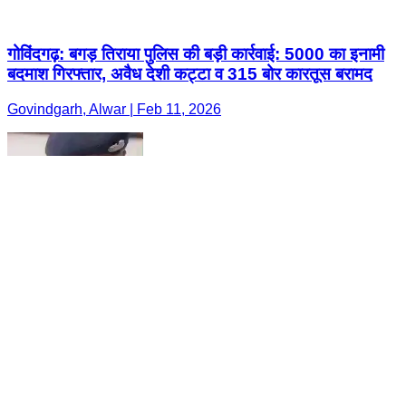
गोविंदगढ़: बगड़ तिराया पुलिस की बड़ी कार्रवाई: 5000 का इनामी
बदमाश गिरफ्तार, अवैध देशी कट्टा व 315 बोर कारतूस बरामद
Govindgarh, Alwar | Feb 11, 2026