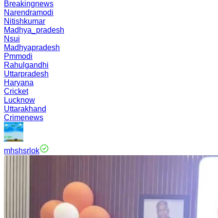
Breakingnews
Narendramodi
Nitishkumar
Madhya_pradesh
Nsui
Madhyapradesh
Pmmodi
Rahulgandhi
Uttarpradesh
Haryana
Cricket
Lucknow
Uttarakhand
Crimenews
mhshsrlok