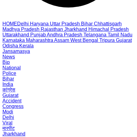
HOME
Delhi
Haryana
Uttar Pradesh
Bihar
Chhattisgarh
Madhya Pradesh
Rajasthan
Jharkhand
Himachal Pradesh
Uttarakhand
Punjab
Andhra Pradesh
Telangana
Tamil Nadu
Karnataka
Maharashtra
Assam
West Bengal
Tripura
Gujarat
Odisha
Kerala
Jansamasya
News
Bjp
National
Police
Bihar
India
कांग्रेस
Gujarat
Accident
Congress
Modi
Delhi
Viral
मारपीट
Jharkhand