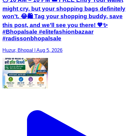
might cry, but your shopping bags definitely
won’t. 😂🛍️ Tag your shopping buddy, save
this post, and we’ll see you there! 💖✨
#Bhopalsale #elitefashionbazaar
#radissonbhopalsale
Huzur, Bhopal | Aug 5, 2026