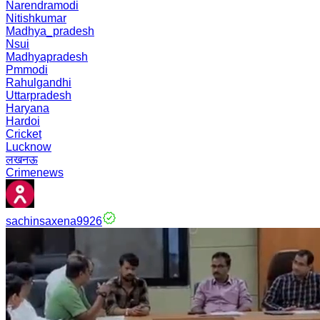
Narendramodi
Nitishkumar
Madhya_pradesh
Nsui
Madhyapradesh
Pmmodi
Rahulgandhi
Uttarpradesh
Haryana
Hardoi
Cricket
Lucknow
लखनऊ
Crimenews
sachinsaxena9926