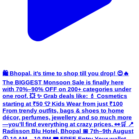
🛍️ Bhopal, it’s time to shop till you drop! 😍🔥
The BIGGEST Monsoon Sale is finally here
with 70%–90% OFF on 200+ categories under
one roof. 💥 ✨ Grab deals like: 💄 Cosmetics
starting at ₹50 👕 Kids Wear from just ₹100
From trendy outfits, bags & shoes to home
décor, perfumes, jewellery and so much more
—you’ll find everything at crazy prices. 👀🛒 📍
Radisson Blu Hotel, Bhopal 📅 7th–9th August
🕙 10 AM – 10 PM 🎟️ FREE Entry Your wallet