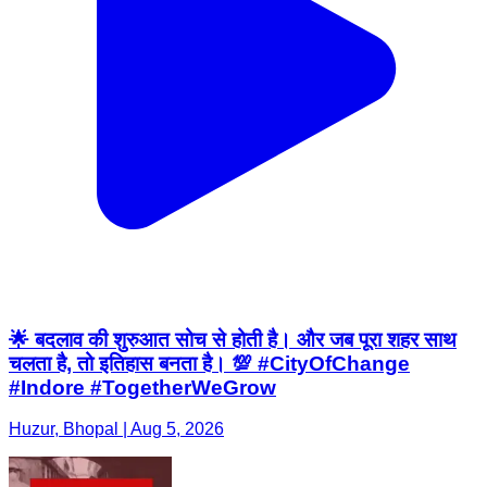
🌟 बदलाव की शुरुआत सोच से होती है। और जब पूरा शहर साथ
चलता है, तो इतिहास बनता है। 💯 #CityOfChange
#Indore #TogetherWeGrow
Huzur, Bhopal | Aug 5, 2026