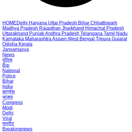
HOME
Delhi
Haryana
Uttar Pradesh
Bihar
Chhattisgarh
Madhya Pradesh
Rajasthan
Jharkhand
Himachal Pradesh
Uttarakhand
Punjab
Andhra Pradesh
Telangana
Tamil Nadu
Karnataka
Maharashtra
Assam
West Bengal
Tripura
Gujarat
Odisha
Kerala
Jansamasya
News
पुलिस
Bjp
National
Police
Bihar
India
कांग्रेस
भाजपा
Congress
Modi
Delhi
Viral
मारपीट
Breakingnews