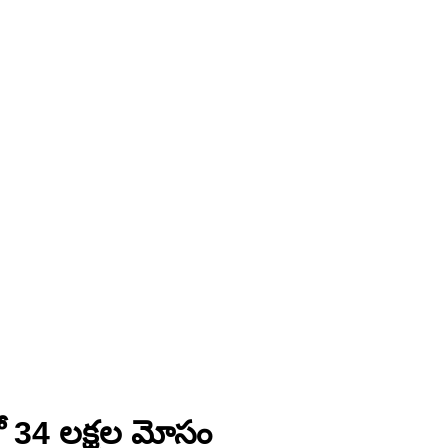
తో 34 లక్షల మోసం