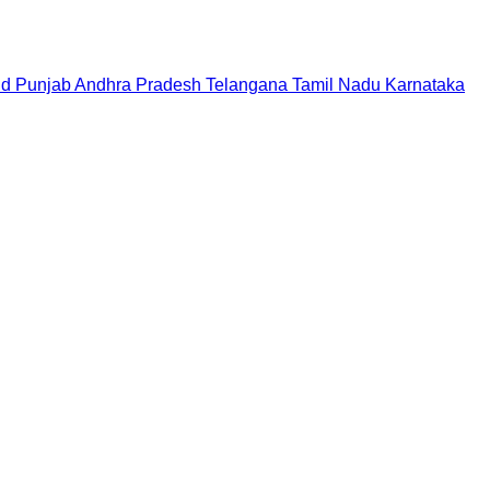
nd
Punjab
Andhra Pradesh
Telangana
Tamil Nadu
Karnataka