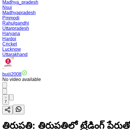
Madhya_pradesh
Nsui
Madhyapradesh
Pmmodi
Rahulgandhi
Uttarpradesh
Haryana
Hardoi
Cricket
Lucknow
Uttarakhand
bujji2008
No video available
7
తిరుపతి: తిరుపతిలో ట్రేడింగ్ పేరు