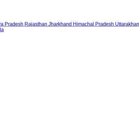
a Pradesh
Rajasthan
Jharkhand
Himachal Pradesh
Uttarakha
la