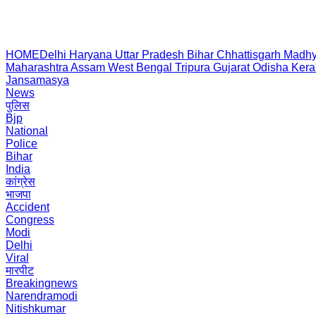
HOME
Delhi
Haryana
Uttar Pradesh
Bihar
Chhattisgarh
Madhy
Maharashtra
Assam
West Bengal
Tripura
Gujarat
Odisha
Kera
Jansamasya
News
पुलिस
Bjp
National
Police
Bihar
India
कांग्रेस
भाजपा
Accident
Congress
Modi
Delhi
Viral
मारपीट
Breakingnews
Narendramodi
Nitishkumar