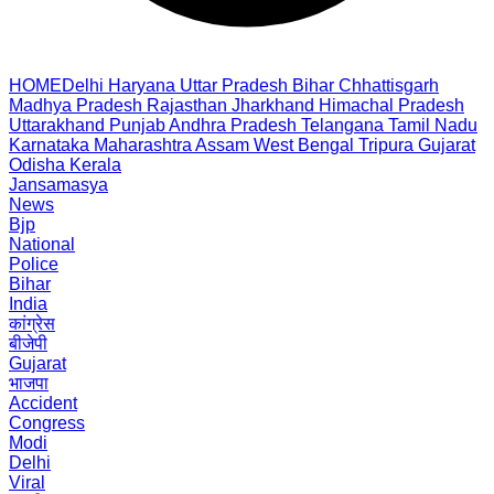
HOME
Delhi
Haryana
Uttar Pradesh
Bihar
Chhattisgarh
Madhya Pradesh
Rajasthan
Jharkhand
Himachal Pradesh
Uttarakhand
Punjab
Andhra Pradesh
Telangana
Tamil Nadu
Karnataka
Maharashtra
Assam
West Bengal
Tripura
Gujarat
Odisha
Kerala
Jansamasya
News
Bjp
National
Police
Bihar
India
कांग्रेस
बीजेपी
Gujarat
भाजपा
Accident
Congress
Modi
Delhi
Viral