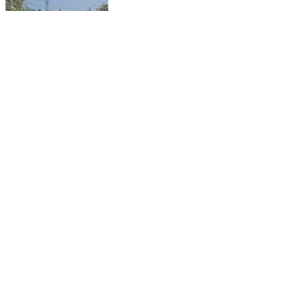
कैराना: कैराना नगर में एनएसएस स्वयंसेवकों ने निकाली सड़क
सुरक्षा जागरूकता रैली, साइबर सुरक्षा पर कार्यशाला का भी हुआ
आयोजन
Kairana, Shamli | Feb 19, 2026