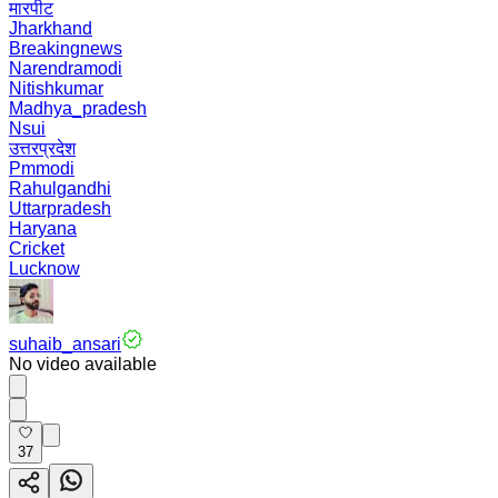
मारपीट
Jharkhand
Breakingnews
Narendramodi
Nitishkumar
Madhya_pradesh
Nsui
उत्तरप्रदेश
Pmmodi
Rahulgandhi
Uttarpradesh
Haryana
Cricket
Lucknow
suhaib_ansari
No video available
37