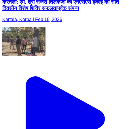
करतला: एम. श्री सेजेस तिलकेजा की एनएसएस इकाई का सात
दिवसीय विशेष शिविर सफलतापूर्वक संपन्न
Kartala, Korba | Feb 18, 2026