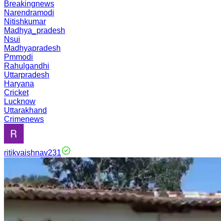
Breakingnews
Narendramodi
Nitishkumar
Madhya_pradesh
Nsui
Madhyapradesh
Pmmodi
Rahulgandhi
Uttarpradesh
Haryana
Cricket
Lucknow
Uttarakhand
Crimenews
ritikvaishnav231