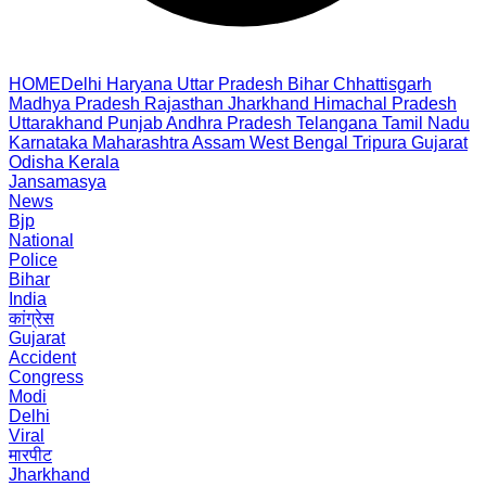
HOME
Delhi
Haryana
Uttar Pradesh
Bihar
Chhattisgarh
Madhya Pradesh
Rajasthan
Jharkhand
Himachal Pradesh
Uttarakhand
Punjab
Andhra Pradesh
Telangana
Tamil Nadu
Karnataka
Maharashtra
Assam
West Bengal
Tripura
Gujarat
Odisha
Kerala
Jansamasya
News
Bjp
National
Police
Bihar
India
कांग्रेस
Gujarat
Accident
Congress
Modi
Delhi
Viral
मारपीट
Jharkhand