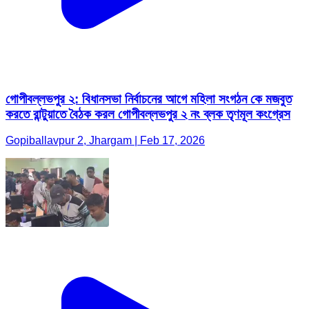
গোপীবল্লভপুর ২: বিধানসভা নির্বাচনের আগে মহিলা সংগঠন কে মজবুত
করতে রান্টুয়াতে বৈঠক করল গোপীবল্লভপুর ২ নং ব্লক তৃণমূল কংগ্রেস
Gopiballavpur 2, Jhargam | Feb 17, 2026