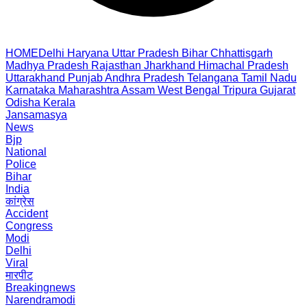
HOME
Delhi
Haryana
Uttar Pradesh
Bihar
Chhattisgarh
Madhya Pradesh
Rajasthan
Jharkhand
Himachal Pradesh
Uttarakhand
Punjab
Andhra Pradesh
Telangana
Tamil Nadu
Karnataka
Maharashtra
Assam
West Bengal
Tripura
Gujarat
Odisha
Kerala
Jansamasya
News
Bjp
National
Police
Bihar
India
कांग्रेस
Accident
Congress
Modi
Delhi
Viral
मारपीट
Breakingnews
Narendramodi