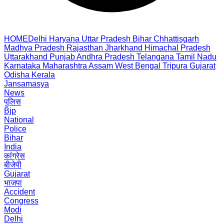
HOME
Delhi
Haryana
Uttar Pradesh
Bihar
Chhattisgarh
Madhya Pradesh
Rajasthan
Jharkhand
Himachal Pradesh
Uttarakhand
Punjab
Andhra Pradesh
Telangana
Tamil Nadu
Karnataka
Maharashtra
Assam
West Bengal
Tripura
Gujarat
Odisha
Kerala
Jansamasya
News
पुलिस
Bjp
National
Police
Bihar
India
कांग्रेस
बीजेपी
Gujarat
भाजपा
Accident
Congress
Modi
Delhi