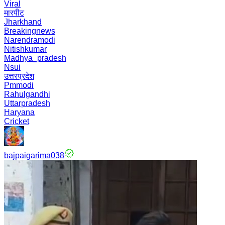
Viral
मारपीट
Jharkhand
Breakingnews
Narendramodi
Nitishkumar
Madhya_pradesh
Nsui
उत्तरप्रदेश
Pmmodi
Rahulgandhi
Uttarpradesh
Haryana
Cricket
bajpaigarima038