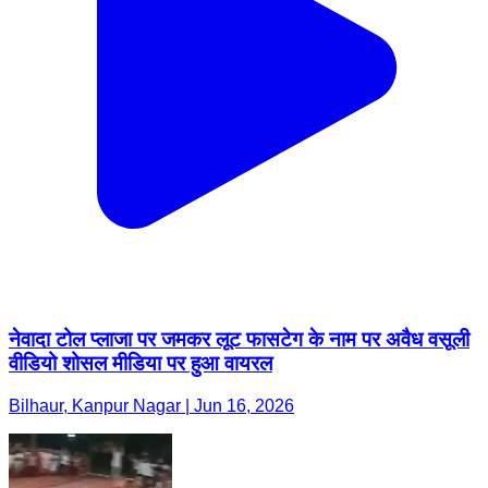
नेवादा टोल प्लाजा पर जमकर लूट फासटेग के नाम पर अवैध वसूली
वीडियो शोसल मीडिया पर हुआ वायरल
Bilhaur, Kanpur Nagar | Jun 16, 2026