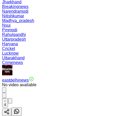
Jharkhand
Breakingnews
Narendramodi
Nitishkumar
Madhya_pradesh
Nsui
Pmmodi
Rahulgandhi
Uttarpradesh
Haryana
Cricket
Lucknow
Uttarakhand
Crimenews
eastdelhinews
No video available
4