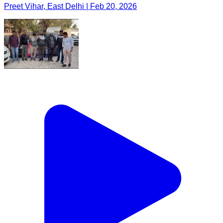
Preet Vihar, East Delhi | Feb 20, 2026