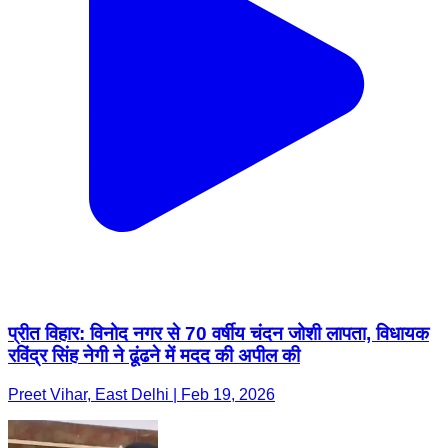
प्रीत विहार: विनोद नगर से 70 वर्षीय चंदन जोशी लापता, विधायक
रविंद्र सिंह नेगी ने ढूंढने में मदद की अपील की
Preet Vihar, East Delhi | Feb 19, 2026