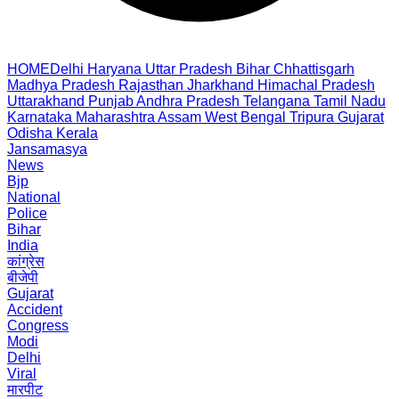
HOME
Delhi
Haryana
Uttar Pradesh
Bihar
Chhattisgarh
Madhya Pradesh
Rajasthan
Jharkhand
Himachal Pradesh
Uttarakhand
Punjab
Andhra Pradesh
Telangana
Tamil Nadu
Karnataka
Maharashtra
Assam
West Bengal
Tripura
Gujarat
Odisha
Kerala
Jansamasya
News
Bjp
National
Police
Bihar
India
कांग्रेस
बीजेपी
Gujarat
Accident
Congress
Modi
Delhi
Viral
मारपीट