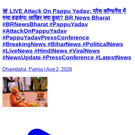
🚨 LIVE Attack On Pappu Yadav: प्रेस कॉन्फ्रेंस में
मचा हड़कंप! आखिर क्या हुआ? BR News Bharat
#BRNewsBharat #PappuYadav
#AttackOnPappuYadav
#PappuYadavPressConference
#BreakingNews #BiharNews #PoliticalNews
#LiveNews #HindiNews #ViralNews
#NewsUpdate #PressConference #LatestNews
Dhamdaha, Purnia | Aug 2, 2026