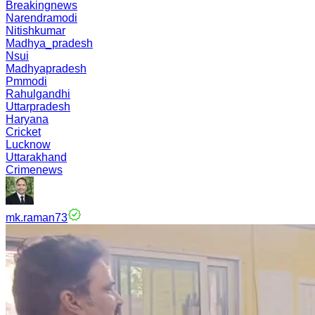
Breakingnews
Narendramodi
Nitishkumar
Madhya_pradesh
Nsui
Madhyapradesh
Pmmodi
Rahulgandhi
Uttarpradesh
Haryana
Cricket
Lucknow
Uttarakhand
Crimenews
mk.raman73