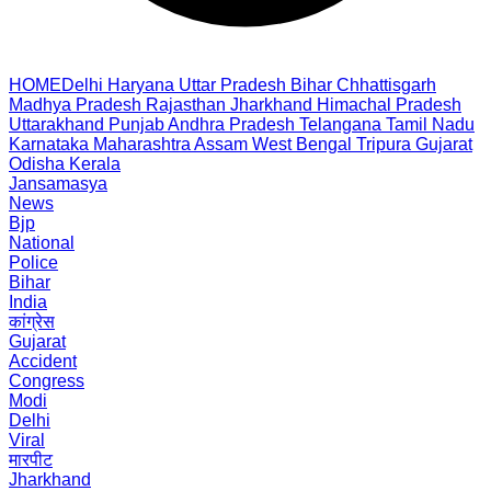
HOME
Delhi
Haryana
Uttar Pradesh
Bihar
Chhattisgarh
Madhya Pradesh
Rajasthan
Jharkhand
Himachal Pradesh
Uttarakhand
Punjab
Andhra Pradesh
Telangana
Tamil Nadu
Karnataka
Maharashtra
Assam
West Bengal
Tripura
Gujarat
Odisha
Kerala
Jansamasya
News
Bjp
National
Police
Bihar
India
कांग्रेस
Gujarat
Accident
Congress
Modi
Delhi
Viral
मारपीट
Jharkhand