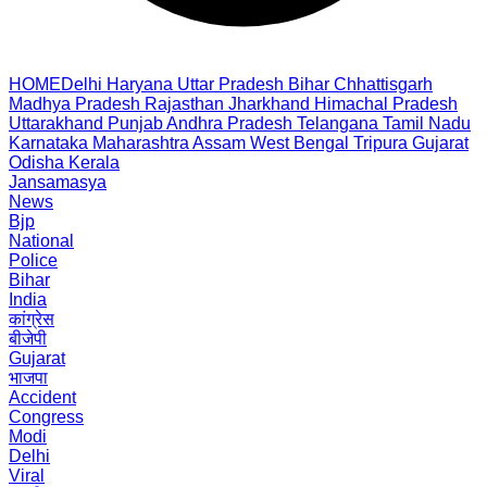
HOME
Delhi
Haryana
Uttar Pradesh
Bihar
Chhattisgarh
Madhya Pradesh
Rajasthan
Jharkhand
Himachal Pradesh
Uttarakhand
Punjab
Andhra Pradesh
Telangana
Tamil Nadu
Karnataka
Maharashtra
Assam
West Bengal
Tripura
Gujarat
Odisha
Kerala
Jansamasya
News
Bjp
National
Police
Bihar
India
कांग्रेस
बीजेपी
Gujarat
भाजपा
Accident
Congress
Modi
Delhi
Viral