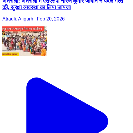
अतरौली: अतरौली में एसएसपी नीरज कुमार जादौन ने पैदल गश्त
की, सुरक्षा व्यवस्था का लिया जायजा
Atrauli, Aligarh | Feb 20, 2026