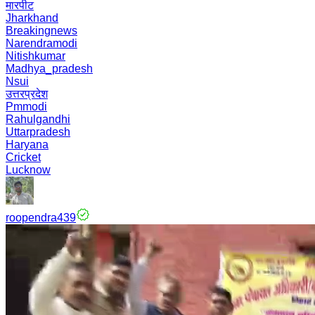
मारपीट
Jharkhand
Breakingnews
Narendramodi
Nitishkumar
Madhya_pradesh
Nsui
उत्तरप्रदेश
Pmmodi
Rahulgandhi
Uttarpradesh
Haryana
Cricket
Lucknow
roopendra439