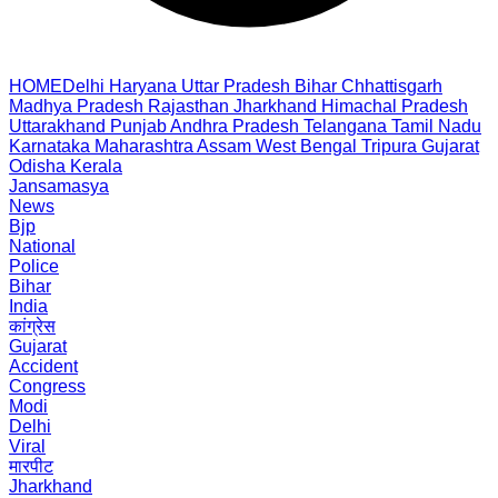
HOME
Delhi
Haryana
Uttar Pradesh
Bihar
Chhattisgarh
Madhya Pradesh
Rajasthan
Jharkhand
Himachal Pradesh
Uttarakhand
Punjab
Andhra Pradesh
Telangana
Tamil Nadu
Karnataka
Maharashtra
Assam
West Bengal
Tripura
Gujarat
Odisha
Kerala
Jansamasya
News
Bjp
National
Police
Bihar
India
कांग्रेस
Gujarat
Accident
Congress
Modi
Delhi
Viral
मारपीट
Jharkhand