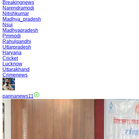
Breakingnews
Narendramodi
Nitishkumar
Madhya_pradesh
Nsui
Madhyapradesh
Pmmodi
Rahulgandhi
Uttarpradesh
Haryana
Cricket
Lucknow
Uttarakhand
Crimenews
pannanews11