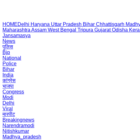
HOME
Delhi
Haryana
Uttar Pradesh
Bihar
Chhattisgarh
Madhy
Maharashtra
Assam
West Bengal
Tripura
Gujarat
Odisha
Kera
Jansamasya
News
पुलिस
Bjp
National
Police
Bihar
India
कांग्रेस
भाजपा
Congress
Modi
Delhi
Viral
मारपीट
Breakingnews
Narendramodi
Nitishkumar
Madhya_pradesh