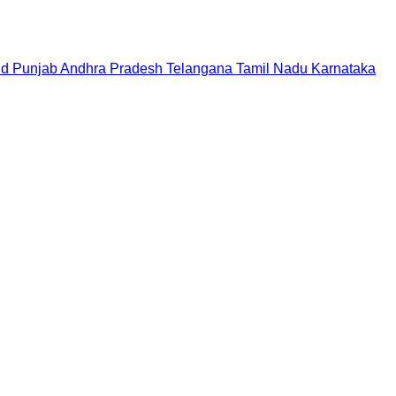
nd
Punjab
Andhra Pradesh
Telangana
Tamil Nadu
Karnataka