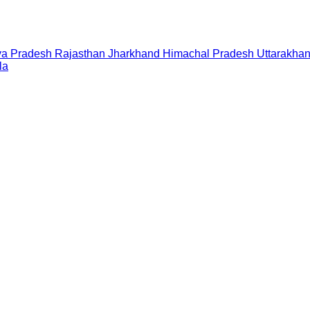
a Pradesh
Rajasthan
Jharkhand
Himachal Pradesh
Uttarakha
la