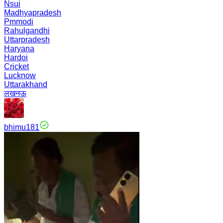
Nsui
Madhyapradesh
Pmmodi
Rahulgandhi
Uttarpradesh
Haryana
Hardoi
Cricket
Lucknow
Uttarakhand
लखनऊ
bhimu181