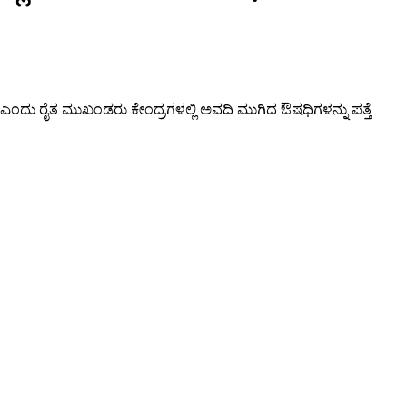
ೆ ಎಂದು ರೈತ ಮುಖಂಡರು ಕೇಂದ್ರಗಳಲ್ಲಿ ಅವದಿ ಮುಗಿದ ಔಷಧಿಗಳನ್ನು ಪತ್ತೆ