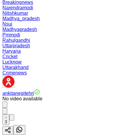
Breakingnews
Narendramodi
Nitishkumar
Madhya_pradesh
Nsui
Madhyapradesh
Pmmodi
Rahulgandhi
Uttarpradesh
Haryana
Cricket
Lucknow
Uttarakhand
Crimenews
ankitanegitehri
No video available
3