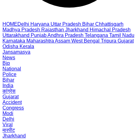
HOME
Delhi
Haryana
Uttar Pradesh
Bihar
Chhattisgarh
Madhya Pradesh
Rajasthan
Jharkhand
Himachal Pradesh
Uttarakhand
Punjab
Andhra Pradesh
Telangana
Tamil Nadu
Karnataka
Maharashtra
Assam
West Bengal
Tripura
Gujarat
Odisha
Kerala
Jansamasya
News
Bjp
National
Police
Bihar
India
कांग्रेस
Gujarat
Accident
Congress
Modi
Delhi
Viral
मारपीट
Jharkhand