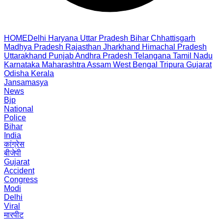
HOME
Delhi
Haryana
Uttar Pradesh
Bihar
Chhattisgarh
Madhya Pradesh
Rajasthan
Jharkhand
Himachal Pradesh
Uttarakhand
Punjab
Andhra Pradesh
Telangana
Tamil Nadu
Karnataka
Maharashtra
Assam
West Bengal
Tripura
Gujarat
Odisha
Kerala
Jansamasya
News
Bjp
National
Police
Bihar
India
कांग्रेस
बीजेपी
Gujarat
Accident
Congress
Modi
Delhi
Viral
मारपीट