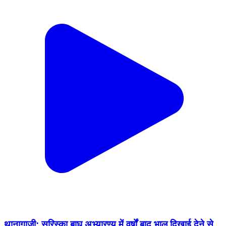
थानागाजी: सरिस्का बाघ अभ्यारण्य में वर्षों बाद भालू दिखाई देने से