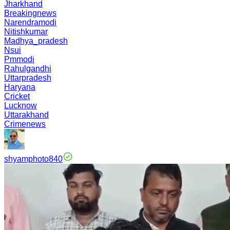
Jharkhand
Breakingnews
Narendramodi
Nitishkumar
Madhya_pradesh
Nsui
Pmmodi
Rahulgandhi
Uttarpradesh
Haryana
Cricket
Lucknow
Uttarakhand
Crimenews
shyamphoto840