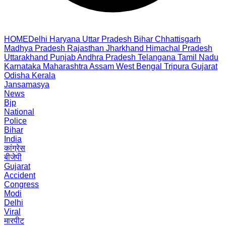
HOME
Delhi
Haryana
Uttar Pradesh
Bihar
Chhattisgarh
Madhya Pradesh
Rajasthan
Jharkhand
Himachal Pradesh
Uttarakhand
Punjab
Andhra Pradesh
Telangana
Tamil Nadu
Karnataka
Maharashtra
Assam
West Bengal
Tripura
Gujarat
Odisha
Kerala
Jansamasya
News
Bjp
National
Police
Bihar
India
कांग्रेस
बीजेपी
Gujarat
Accident
Congress
Modi
Delhi
Viral
मारपीट