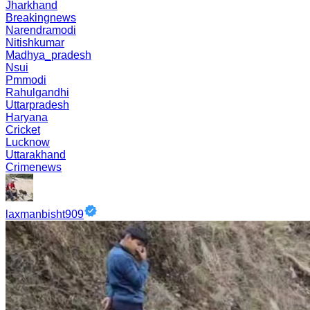
Jharkhand
Breakingnews
Narendramodi
Nitishkumar
Madhya_pradesh
Nsui
Pmmodi
Rahulgandhi
Uttarpradesh
Haryana
Cricket
Lucknow
Uttarakhand
Crimenews
laxmanbisht909