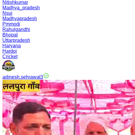
Nitishkumar
Madhya_pradesh
Nsui
Madhyapradesh
Pmmodi
Rahulgandhi
Bhopal
Uttarpradesh
Haryana
Hardoi
Cricket
adinesh.sehrawat3