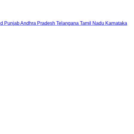
nd
Punjab
Andhra Pradesh
Telangana
Tamil Nadu
Karnataka