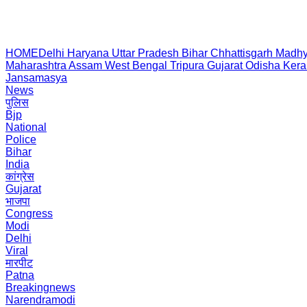
HOME
Delhi
Haryana
Uttar Pradesh
Bihar
Chhattisgarh
Madhy
Maharashtra
Assam
West Bengal
Tripura
Gujarat
Odisha
Kera
Jansamasya
News
पुलिस
Bjp
National
Police
Bihar
India
कांग्रेस
Gujarat
भाजपा
Congress
Modi
Delhi
Viral
मारपीट
Patna
Breakingnews
Narendramodi