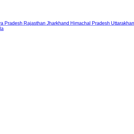
a Pradesh
Rajasthan
Jharkhand
Himachal Pradesh
Uttarakha
la