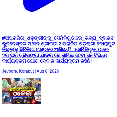
#ଅପରାଜିତା_ଷଡ଼ଙ୍ଗୀଙ୍କୁ_ସେମିଳିଗୁଡାରେ_ଭବ୍ୟ_ସ୍ଵାଗତ
ଭୁବନେଶ୍ଵର ସାଂସଦ ଶ୍ରୀମତୀ ଅପରାଜିତା ଷଡ଼ଙ୍ଗୀ କୋରାପୁଟ
ଜିଲ୍ଲାକୁ ଦିନିକିଆ ଗସ୍ତରେ ଆସିଛନ୍ତି। ସେମିଳିଗୁଡା ଠାରେ
ହର ଘର ତ୍ରିରଙ୍ଗା ଯାତ୍ରା ରେ ସାମିଲ୍ ହେବା ସହ ବିଭିନ୍ନ
କାର୍ଯ୍ୟକ୍ରମ ଯୋଗ ଦେବାର କାର୍ଯ୍ୟକ୍ରମ ରହିଛି।
Jeypore, Koraput | Aug 8, 2026