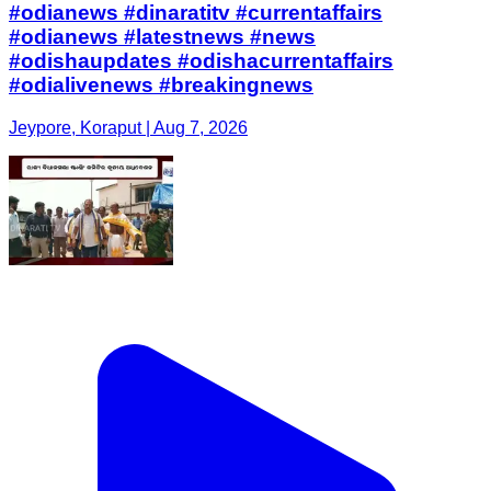
#odianews #dinaratitv #currentaffairs
#odianews #latestnews #news
#odishaupdates #odishacurrentaffairs
#odialivenews #breakingnews
Jeypore, Koraput | Aug 7, 2026