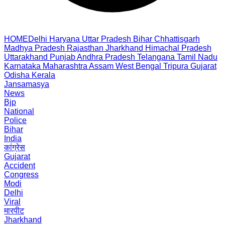
HOME
Delhi
Haryana
Uttar Pradesh
Bihar
Chhattisgarh
Madhya Pradesh
Rajasthan
Jharkhand
Himachal Pradesh
Uttarakhand
Punjab
Andhra Pradesh
Telangana
Tamil Nadu
Karnataka
Maharashtra
Assam
West Bengal
Tripura
Gujarat
Odisha
Kerala
Jansamasya
News
Bjp
National
Police
Bihar
India
कांग्रेस
Gujarat
Accident
Congress
Modi
Delhi
Viral
मारपीट
Jharkhand