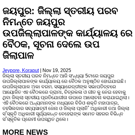
ଜୟପୁର: ଜିଲ୍ଲା ସ୍ତରୀୟ ପରବ
ନିମନ୍ତେ ଜୟପୁର
ଉପଜିଲ୍ଲାପାଳଙ୍କ କାର୍ଯ୍ୟାଳୟ ରେ
ବୈଠକ, ସୂଚନା ଦେଲେ ଉପ
ଜିଲାପାଳ
Jeypore, Koraput
|
Nov 19, 2025
ଜିଲ୍ଲା ସ୍ତରୀୟ ପରବ ନିମନ୍ତେ ଆଜି ସଂନ୍ଧ୍ୟା 5ଟାରେ ଜୟପୁର
ଉପଜିଲ୍ଲାପାଳଙ୍କ କାର୍ଯ୍ୟାଳୟ ରେ ବୈଠକ ଅନୁଷ୍ଠିତ ହୋଇଯାଇଛି।
ଉପଜିଲ୍ଲାପାଳ ଅକା ବରମ. ସସ୍ୟାରେଡ୍ଡୀଙ୍କ ସଭାପତିତ୍ବରେ
ଆୟୋଜିତ ଏହ ବୈଠକରେ ଡ୍ରାମା, ଚିତ୍ରକଳା ଓ ଗୀତ କୁ ନେଇ ହେବାକୁ
ଥିବା ଜିଲ୍ଲା ସ୍ତରୀୟ ପ୍ରତିଯୋଗୀତା ଉପରେ ଆଲୋଚନା କରାଯାଇଥିଲା।
ଏହି ବୈଠକରେ ଅନ୍ୟମାନଙ୍କ ମଧ୍ୟରେ ବିଡିଓ ଶକ୍ତି ମହାପାତ୍ର,
ତହସିଲଦାର ସବ୍ୟସାଚ୍ଚୀ ଜେନା ଓ ଜିଲ୍ଲା ପ୍ଲାନି˚ ଅଧିକାରୀ ତଥା ଜିଲ୍ଲା
ସ˚ସ୍କୃତି ଅଧିକାରୀ ସୂର୍ଯ୍ୟକାନ୍ତ ବେହେରାଙ୍କ ସମେତ ସହରର ବିଭିନ୍ନ
ସ˚ସ୍କୃତିକ ପ୍ରେମୀ ଉପସ୍ଥିତ ଥିଲେ।
MORE NEWS