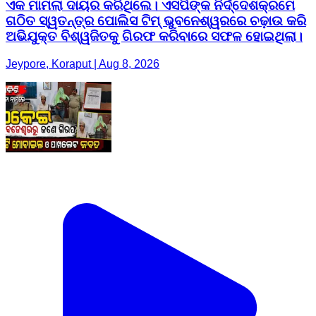
ଏକ ମାମଲା ଦାୟର କରିଥିଲେ। ଏସପିଙ୍କ ନିର୍ଦ୍ଦେଶକ୍ରମେ
ଗଠିତ ସ୍ୱତନ୍ତ୍ର ପୋଲିସ ଟିମ୍ ଭୁବନେଶ୍ୱରରେ ଚଢ଼ାଉ କରି
ଅଭିଯୁକ୍ତ ବିଶ୍ୱଜିତକୁ ଗିରଫ କରିବାରେ ସଫଳ ହୋଇଥିଲା।
Jeypore, Koraput | Aug 8, 2026