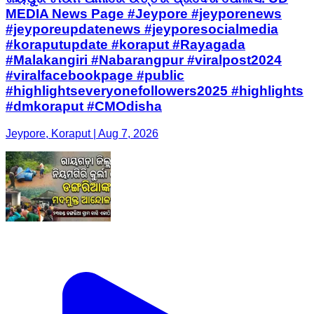
MEDIA News Page #Jeypore #jeyporenews
#jeyporeupdatenews #jeyporesocialmedia
#koraputupdate #koraput #Rayagada
#Malakangiri #Nabarangpur #viralpost2024
#viralfacebookpage #public
#highlightseveryonefollowers2025 #highlights
#dmkoraput #CMOdisha
Jeypore, Koraput | Aug 7, 2026