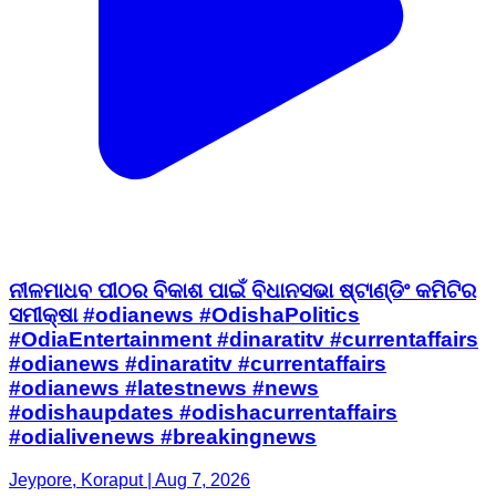
ନୀଳମାଧବ ପୀଠର ବିକାଶ ପାଇଁ ବିଧାନସଭା ଷ୍ଟାଣ୍ଡିଂ କମିଟିର
ସମୀକ୍ଷା #odianews #OdishaPolitics
#OdiaEntertainment #dinaratitv #currentaffairs
#odianews #dinaratitv #currentaffairs
#odianews #latestnews #news
#odishaupdates #odishacurrentaffairs
#odialivenews #breakingnews
Jeypore, Koraput | Aug 7, 2026