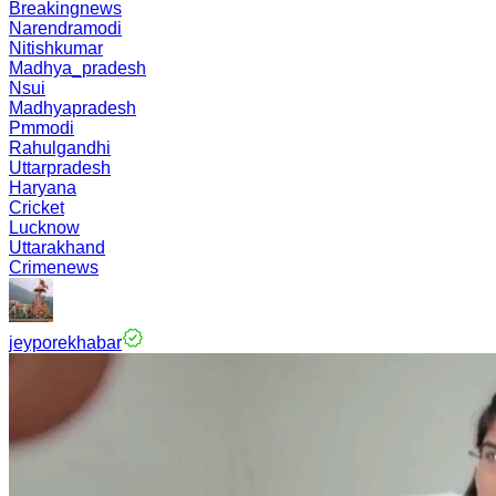
Breakingnews
Narendramodi
Nitishkumar
Madhya_pradesh
Nsui
Madhyapradesh
Pmmodi
Rahulgandhi
Uttarpradesh
Haryana
Cricket
Lucknow
Uttarakhand
Crimenews
jeyporekhabar