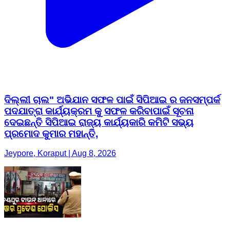
ଦିଲ୍ଲୀ ଚାଲ" ଅଭିଯାନ ସଫଳ ପାଇଁ ସିପିଆଇ ର ଜନସମ୍ପର୍କ
ପଦଯାତ୍ରା କାର୍ଯ୍ୟକ୍ରମ କୁ ସଫଳ କରିବାପାଇଁ ସୂଚନା
ଦେଇଛନ୍ତି ସିପିଆଇ ରାଜ୍ୟ କାର୍ଯ୍ୟକାରି କମିଟି ସଭ୍ୟ
ପ୍ରମୋଦ କୁମାର ମହାନ୍ତି,
Jeypore, Koraput | Aug 8, 2026