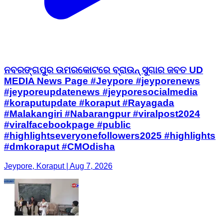
ନବରଙ୍ଗପୁର ଉମରକୋଟରେ ବ୍ରାଉନ୍ ସୁଗାର ଜବତ UD
MEDIA News Page #Jeypore #jeyporenews
#jeyporeupdatenews #jeyporesocialmedia
#koraputupdate #koraput #Rayagada
#Malakangiri #Nabarangpur #viralpost2024
#viralfacebookpage #public
#highlightseveryonefollowers2025 #highlights
#dmkoraput #CMOdisha
Jeypore, Koraput | Aug 7, 2026