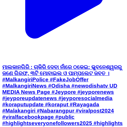
ମାଲକାନଗିରି : ​ଚାକିରି ଦେବା ନାଁରେ ଠକେଇ: ଭୁବନେଶ୍ୱରରୁ
ଜଣେ ଗିରଫ, ୩ଟି ମୋବାଇଲ ଓ ପାମ୍ପଲେଟ ଜବତ ।
#MalkangiriPolice #FakeJobOffer
#MalkangiriNews #Odisha #newodishatv UD
MEDIA News Page #Jeypore #jeyporenews
#jeyporeupdatenews #jeyporesocialmedia
#koraputupdate #koraput #Rayagada
#Malakangiri #Nabarangpur #viralpost2024
#viralfacebookpage #public
#highlightseveryonefollowers2025 #highlights