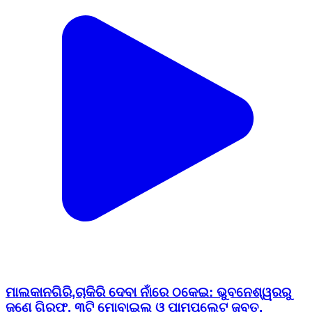
ମାଲକାନଗିରି,ଚାକିରି ଦେବା ନାଁରେ ଠକେଇ: ଭୁବନେଶ୍ୱରରୁ
ଜଣେ ଗିରଫ, ୩ଟି ମୋବାଇଲ ଓ ପାମ୍ପଲେଟ ଜବତ,