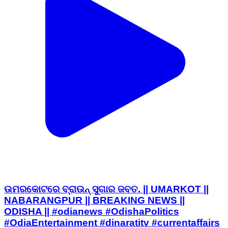
ଉମରକୋଟରେ ବ୍ରାଉନ୍ ସୁଗାର ଜବତ. || UMARKOT ||
NABARANGPUR || BREAKING NEWS ||
ODISHA || #odianews #OdishaPolitics
#OdiaEntertainment #dinaratitv #currentaffairs