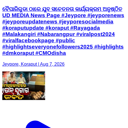
ବୈପାରିଗୁଡା ଠାରେ ଯୁବ ସଚେତନତା କାର୍ଯ୍ୟକ୍ରମ ଅନୁଷ୍ଠିତ
UD MEDIA News Page #Jeypore #jeyporenews
#jeyporeupdatenews #jeyporesocialmedia
#koraputupdate #koraput #Rayagada
#Malakangiri #Nabarangpur #viralpost2024
#viralfacebookpage #public
#highlightseveryonefollowers2025 #highlights
#dmkoraput #CMOdisha
Jeypore, Koraput | Aug 7, 2026