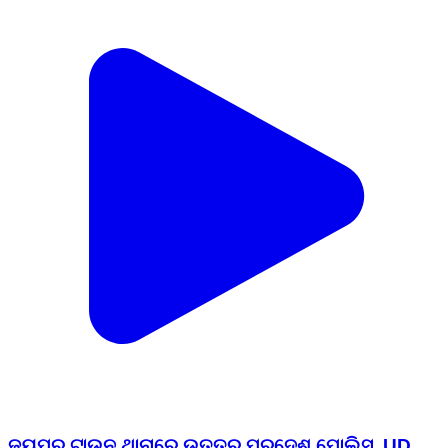
ଜୟପୁର ଟାଉନ ଥାନାରେ ଉତ୍ତର ପ୍ରଦେଶ ପୋଲିସ. UD