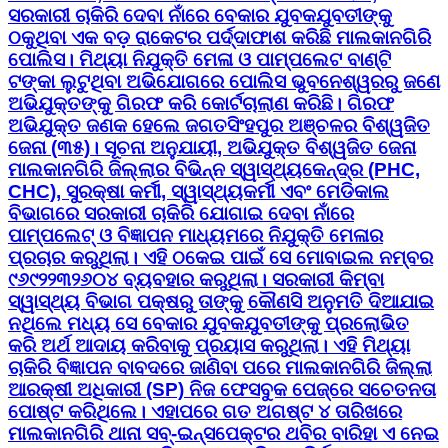
ସରକାରୀ ଚାକିରି ଦେବା ନାଁରେ ବେକାର ଯୁବକଯୁବତୀଙ୍କୁ
ଠକୁଥିବା ଏକ ବଡ଼ ରାକେଟର ପର୍ଦ୍ଦାଫାଶ କରିଛି ମାଲକାନଗିରି
ପୋଲିସ। ମିଥ୍ୟା ନିଯୁକ୍ତି ମେଳା ଓ ପାମ୍ପଲେଟ ବାଣ୍ଟି
ଟଙ୍କା ଲୁଟୁଥିବା ଅଭିଯୋଗରେ ପୋଲିସ ଭୁବନେଶ୍ୱରରୁ ଜଣେ
ଅଭିଯୁକ୍ତଙ୍କୁ ଗିରଫ କରି କୋର୍ଟଚାଲାଣ କରିଛି। ଗିରଫ
ଅଭିଯୁକ୍ତ ଜଣକ ହେଲେ ଜଗତସିଂହପୁର ଅଞ୍ଚଳର ବିଶ୍ୱଜିତ
ଜେନା (୩୫)। ସୂଚନା ଅନୁଯାୟୀ, ଅଭିଯୁକ୍ତ ବିଶ୍ୱଜିତ ଜେନା
ମାଲକାନଗିରି ଜିଲ୍ଲାର ବିଭିନ୍ନ ସ୍ୱାସ୍ଥ୍ୟକେନ୍ଦ୍ର (PHC,
CHC), ସୁରକ୍ଷା କର୍ମୀ, ସ୍ୱାସ୍ଥ୍ୟକର୍ମୀ ଏବଂ ମେଡିକାଲ
ବିଭାଗରେ ସରକାରୀ ଚାକିରି ଯୋଗାଇ ଦେବା ନାଁରେ
ପାମ୍ପଲେଟ୍ ଓ ବିଜ୍ଞାପନ ମାଧ୍ୟମରେ ନିଯୁକ୍ତି ମେଳାର
ପ୍ରଚାର କରୁଥିଲା। ଏହି ଠକେଇ ପାଇଁ ସେ ମୋବାଇଲ ନମ୍ବର
୯୬୯୨୨୩୨୬୦୪ ବ୍ୟବହାର କରୁଥିଲା। ସରକାରୀ କିମ୍ବା
ସ୍ୱାସ୍ଥ୍ୟ ବିଭାଗ ପକ୍ଷରୁ ତାଙ୍କୁ କୌଣସି ଅନୁମତି ଦିଆଯାଇ
ନଥିଲେ ମଧ୍ୟ ସେ ବେକାର ଯୁବକଯୁବତୀଙ୍କୁ ପ୍ରଲୋଭିତ
କରି ଅର୍ଥ ଆଦାୟ କରିବାକୁ ପ୍ରୟାସ କରୁଥିଲା। ଏହି ମିଥ୍ୟା
ଚାକିରି ବିଜ୍ଞାପନ ବାବଦରେ ଜାଣିବା ପରେ ମାଲକାନଗିରି ଜିଲ୍ଲା
ଆରକ୍ଷୀ ଅଧିକାରୀ (SP) ନିଜ ଫେସବୁକ ପେଜ୍‌ରେ ସଚେତନତା
ପୋଷ୍ଟ କରିଥିଲେ। ଏହାପରେ ଗତ ଅଗଷ୍ଟ ୪ ତାରିଖରେ
ମାଲକାନଗିରି ଥାନା ସବ୍-ଇନ୍ସପେକ୍ଟର ଥବିର ବାରିହା ଏ ନେଇ