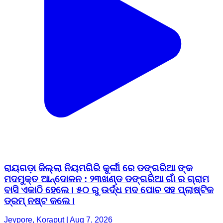
ରାୟଗଡ଼ା ଜିଲ୍ଲା ନିୟମଗିରି କୁର୍ଲୀ ରେ ଡଙ୍ଗରିଆ ଙ୍କ
ମଦମୁକ୍ତ ଆନ୍ଦୋଳନ : ୨୩ଖଣ୍ଡ ଡଙ୍ଗରିଆ ଗାଁ ର ଗ୍ରାମ
ବାସି ଏକାଠି ହେଲେ। ୫୦ ରୁ ଉର୍ଦ୍ଧ ମଦ ପୋଚ ସହ ପ୍ଲାଷ୍ଟିକ
ଡ୍ରମ୍ ନଷ୍ଟ କଲେ।
Jeypore, Koraput | Aug 7, 2026