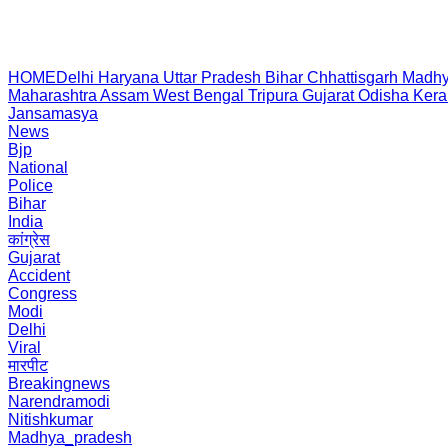
HOME
Delhi
Haryana
Uttar Pradesh
Bihar
Chhattisgarh
Madhy
Maharashtra
Assam
West Bengal
Tripura
Gujarat
Odisha
Kera
Jansamasya
News
Bjp
National
Police
Bihar
India
कांग्रेस
Gujarat
Accident
Congress
Modi
Delhi
Viral
मारपीट
Breakingnews
Narendramodi
Nitishkumar
Madhya_pradesh