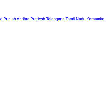
nd
Punjab
Andhra Pradesh
Telangana
Tamil Nadu
Karnataka