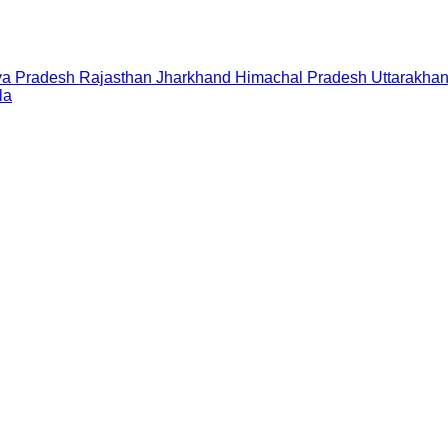
a Pradesh
Rajasthan
Jharkhand
Himachal Pradesh
Uttarakha
la