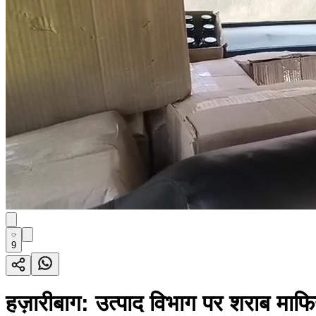
9
हज़ारीबाग: उत्पाद विभाग पर शराब माफि