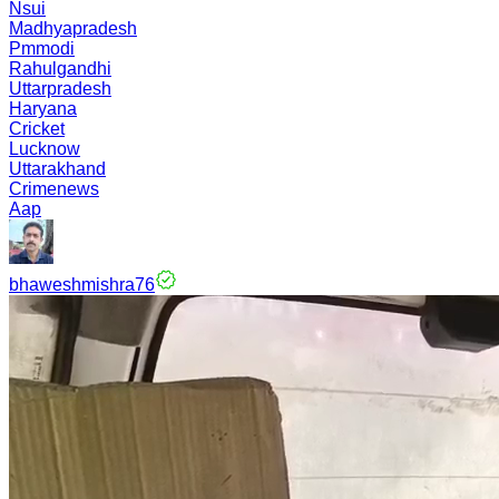
Nsui
Madhyapradesh
Pmmodi
Rahulgandhi
Uttarpradesh
Haryana
Cricket
Lucknow
Uttarakhand
Crimenews
Aap
bhaweshmishra76