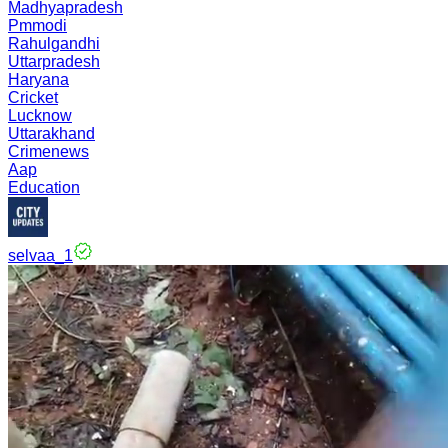
Madhyapradesh
Pmmodi
Rahulgandhi
Uttarpradesh
Haryana
Cricket
Lucknow
Uttarakhand
Crimenews
Aap
Education
selvaa_1