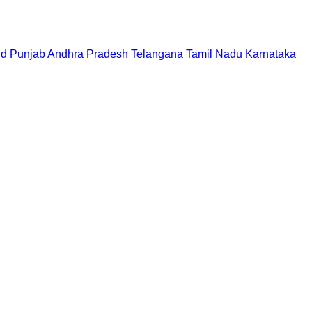
nd
Punjab
Andhra Pradesh
Telangana
Tamil Nadu
Karnataka