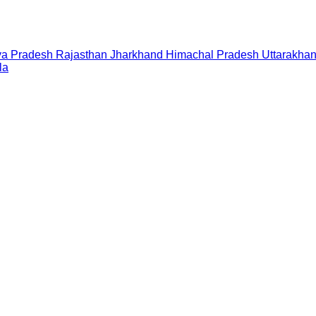
a Pradesh
Rajasthan
Jharkhand
Himachal Pradesh
Uttarakha
la