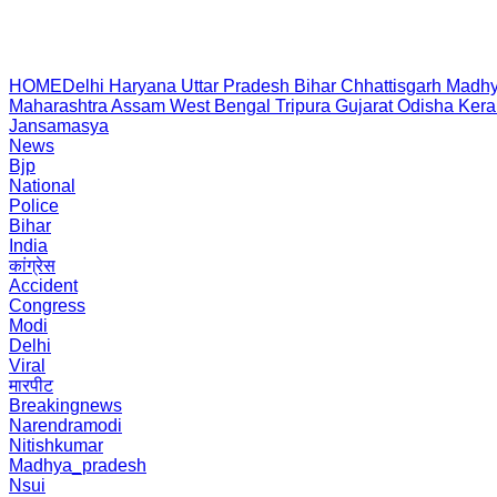
HOME
Delhi
Haryana
Uttar Pradesh
Bihar
Chhattisgarh
Madhy
Maharashtra
Assam
West Bengal
Tripura
Gujarat
Odisha
Kera
Jansamasya
News
Bjp
National
Police
Bihar
India
कांग्रेस
Accident
Congress
Modi
Delhi
Viral
मारपीट
Breakingnews
Narendramodi
Nitishkumar
Madhya_pradesh
Nsui