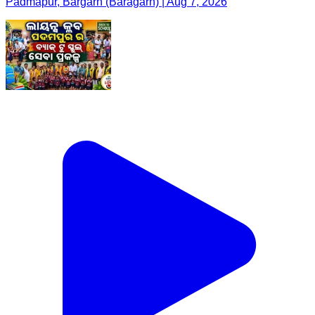
Padmapur, Bargarh (Baragarh) | Aug 7, 2026