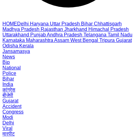
HOME
Delhi
Haryana
Uttar Pradesh
Bihar
Chhattisgarh
Madhya Pradesh
Rajasthan
Jharkhand
Himachal Pradesh
Uttarakhand
Punjab
Andhra Pradesh
Telangana
Tamil Nadu
Karnataka
Maharashtra
Assam
West Bengal
Tripura
Gujarat
Odisha
Kerala
Jansamasya
News
Bjp
National
Police
Bihar
India
कांग्रेस
बीजेपी
Gujarat
Accident
Congress
Modi
Delhi
Viral
मारपीट