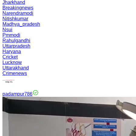
Jharkhand
Breakingnews
Narendramodi
Nitishkumar
Madhya_pradesh
Nsui
Pmmodi
Rahulgandhi
Uttarpradesh
Haryana
Cricket
Lucknow
Uttarakhand
Crimenews
padampur786