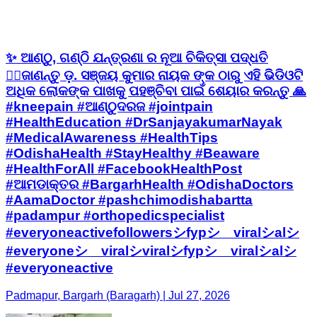
✨ ଆଣ୍ଠୁ, ଗଣ୍ଠି ଯନ୍ତ୍ରଣା ର ନୂଆ ଚିକିତ୍ସା ପଦ୍ଧତି
👨‍⚕️ଜାଣନ୍ତୁ ଡ଼. ସଞ୍ଜୟ କୁମାର ନାୟକ ଙ୍କ ଠାରୁ ଏହି ଭିଡିଓଟି
ଅଧିକ ଲୋକଙ୍କ ପାଖକୁ ପହଞ୍ଚିବା ପାଇଁ ଶେୟାର କରନ୍ତୁ 🙏
#kneepain #ଆଣ୍ଠୁଦରଜ #jointpain
#HealthEducation #DrSanjayakumarNayak
#MedicalAwareness #HealthTips
#OdishaHealth #StayHealthy #Beaware
#HealthForAll #FacebookHealthPost
#ଆମଡାକ୍ତର #BargarhHealth #OdishaDoctors
#AamaDoctor #pashchimodishabartta
#padampur #orthopedicspecialist
#everyoneactivefollowersシfypシ゚viralシalシ
#everyoneシ゚viralシviralシfypシ゚viralシalシ
#everyoneactive
Padmapur, Bargarh (Baragarh) | Jul 27, 2026