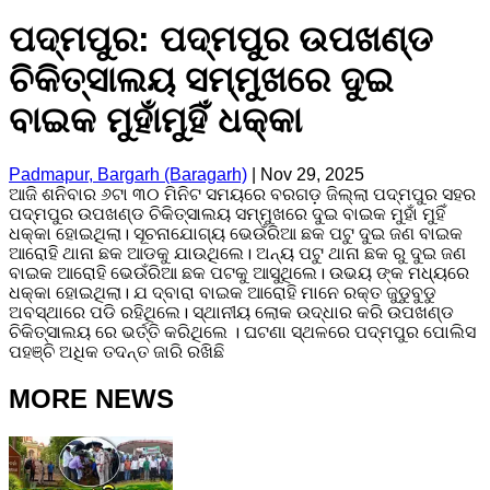
ପଦ୍ମପୁର: ପଦ୍ମପୁର ଉପଖଣ୍ଡ
ଚିକିତ୍ସାଲୟ ସମ୍ମୁଖରେ ଦୁଇ
ବାଇକ ମୁହାଁମୁହିଁ ଧକ୍କା
Padmapur, Bargarh (Baragarh)
|
Nov 29, 2025
ଆଜି ଶନିବାର ୬ଟା ୩୦ ମିନିଟ ସମୟରେ ବରଗଡ଼ ଜିଲ୍ଲା ପଦ୍ମପୁର ସହର
ପଦ୍ମପୁର ଉପଖଣ୍ଡ ଚିକିତ୍ସାଲୟ ସମ୍ମୁଖରେ ଦୁଇ ବାଇକ ମୁହାଁ ମୁହିଁ
ଧକ୍କା ହୋଇଥିଲା। ସୂଚନାଯୋଗ୍ୟ ଭେଉଁରିଆ ଛକ ପଟୁ ଦୁଇ ଜଣ ବାଇକ
ଆରୋହି ଥାନା ଛକ ଆଡକୁ ଯାଉଥିଲେ। ଅନ୍ୟ ପଟୁ ଥାନା ଛକ ରୁ ଦୁଇ ଜଣ
ବାଇକ ଆରୋହି ଭେଉଁରିଆ ଛକ ପଟକୁ ଆସୁଥିଲେ। ଉଭୟ ଙ୍କ ମଧ୍ୟରେ
ଧକ୍କା ହୋଇଥିଲା। ଯ ଦ୍ବାରା ବାଇକ ଆରୋହି ମାନେ ରକ୍ତ ଜୁଡୁବୁଡୁ
ଅବସ୍ଥାରେ ପଡି ରହିଥିଲେ। ସ୍ଥାନୀୟ ଲୋକ ଉଦ୍ଧାର କରି ଉପଖଣ୍ଡ
ଚିକିତ୍ସାଲୟ ରେ ଭର୍ତ୍ତି କରିଥିଲେ । ଘଟଣା ସ୍ଥଳରେ ପଦ୍ମପୁର ପୋଲିସ
ପହଞ୍ଚି ଅଧିକ ତଦନ୍ତ ଜାରି ରଖିଛି
MORE NEWS