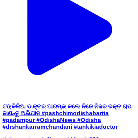
ଟଙ୍କିକିଆ ଡାକ୍ତର ଆରମ୍ଭ କଲେ ନିଜେ ନିଜର ରକ୍ତ ଚାପ
ଜାଣନ୍ତୁ ଅଭିଯାନ #pashchimodishabartta
#padampur #OdishaNews #Odisha
#drshankarramchandani #tankikiadoctor