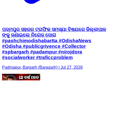
ପଦ୍ମପୁର ସହରର ଟ୍ରାଫିକ ସମସ୍ୟା ବିଷୟରେ ଜିଲ୍ଲାପାଳ
ଙ୍କୁ ଜଣାଇଲେ ନିରୋଜ ଦୋରା
#pashchimodishabartta #OdishaNews
#Odisha #publicgrivence #Collector
#spbargarh #padampur #nirojdora
#socialworker #traficcproblem
Padmapur, Bargarh (Baragarh) | Jul 27, 2026