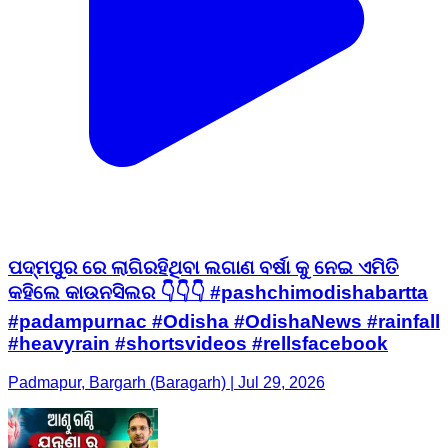
ପଦ୍ମପୁର ରେ ଲାଗିରହିଥିବା ଲଗାଣ ବର୍ଷା କୁ ନେଇ ଏମିତି
କହିଲେ କାଉନସିଲର 👇👇👇 #pashchimodishabartta
#padampurnac #Odisha #OdishaNews #rainfall
#heavyrain #shortsvideos #rellsfacebook
Padmapur, Bargarh (Baragarh) | Jul 29, 2026