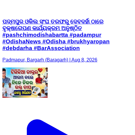
ପଦ୍ମପୁର ଓକିଲ ସଂଘ ତରଫରୁ ଦେବଦର୍ହା ଠାରେ
ବୃକ୍ଷରୋପଣ କାର୍ଯ୍ୟକ୍ରମ ଅନୁଷ୍ଠିତ
#pashchimodishabartta #padampur
#OdishaNews #Odisha #brukhyaropan
#debdarha #BarAssociation
Padmapur, Bargarh (Baragarh) | Aug 8, 2026