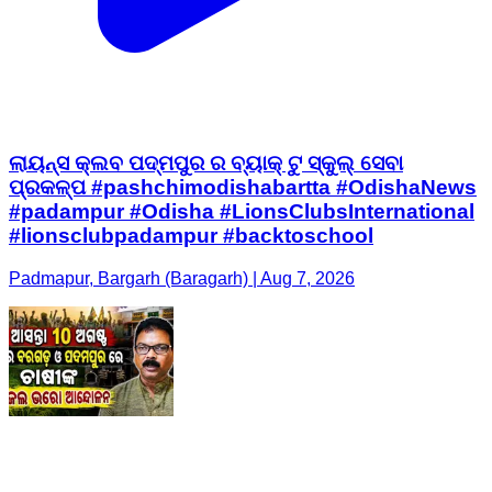
ଲାୟନ୍ସ କ୍ଲବ ପଦ୍ମପୁର ର ବ୍ୟାକ୍ ଟୁ ସ୍କୁଲ୍ ସେବା
ପ୍ରକଳ୍ପ #pashchimodishabartta #OdishaNews
#padampur #Odisha #LionsClubsInternational
#lionsclubpadampur #backtoschool
Padmapur, Bargarh (Baragarh) | Aug 7, 2026