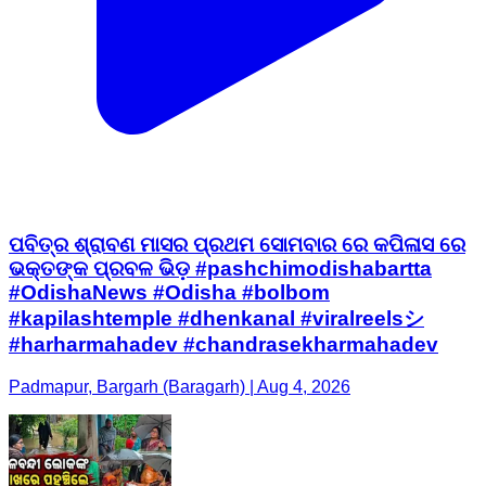
ପବିତ୍ର ଶ୍ରାବଣ ମାସର ପ୍ରଥମ ସୋମବାର ରେ କପିଳାସ ରେ
ଭକ୍ତଙ୍କ ପ୍ରବଳ ଭିଡ଼ #pashchimodishabartta
#OdishaNews #Odisha #bolbom
#kapilashtemple #dhenkanal #viralreelsシ
#harharmahadev #chandrasekharmahadev
Padmapur, Bargarh (Baragarh) | Aug 4, 2026