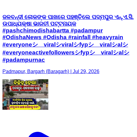
ଜଳବନ୍ଦୀ ଲୋକଙ୍କ ପାଖରେ ପହଞ୍ଚିଲେ ପଦ୍ମପୁର ଏନ୍.ଏ.ସି.
ଉପାଧ୍ୟକ୍ଷା ଭାରତୀ ପଟ୍ଟନାୟକ
#pashchimodishabartta #padampur
#OdishaNews #Odisha #rainfall #heavyrain
#everyoneシ゚viralシviralシfypシ゚viralシalシ
#everyoneactivefollowersシfypシ゚viralシalシ
#padampurnac
Padmapur, Bargarh (Baragarh) | Jul 29, 2026