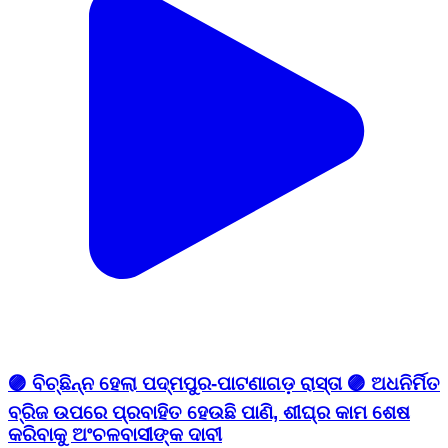
🟣 ବିଚ୍ଛିନ୍ନ ହେଲା ପଦ୍ମପୁର-ପାଟଣାଗଡ଼ ରାସ୍ତା 🟣 ଅଧନିର୍ମିତ
ବ୍ରିଜ ଉପରେ ପ୍ରବାହିତ ହେଉଛି ପାଣି, ଶୀଘ୍ର କାମ ଶେଷ
କରିବାକୁ ଅଂଚଳବାସୀଙ୍କ ଦାବୀ