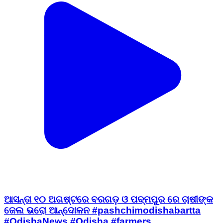
ଆସନ୍ତା ୧୦ ଅଗଷ୍ଟରେ ବରଗଡ଼ ଓ ପଦ୍ମପୁର ରେ ଚାଷୀଙ୍କ
ଜେଲ ଭରୋ ଆନ୍ଦୋଳନ #pashchimodishabartta
#OdishaNews #Odisha #farmers