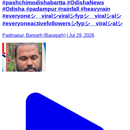
#pashchimodishabartta #OdishaNews
#Odisha #padampur #rainfall #heavyrain
#everyoneシ゚viralシviralシfypシ゚viralシalシ
#everyoneactivefollowersシfypシ゚viralシalシ
Padmapur, Bargarh (Baragarh) | Jul 29, 2026