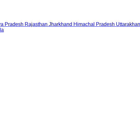
a Pradesh
Rajasthan
Jharkhand
Himachal Pradesh
Uttarakha
la