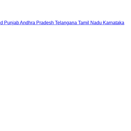
nd
Punjab
Andhra Pradesh
Telangana
Tamil Nadu
Karnataka