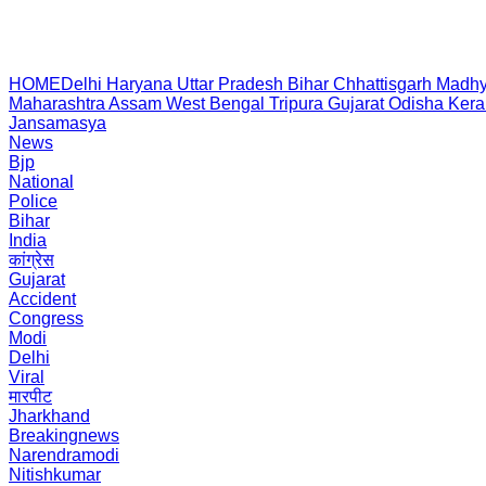
HOME
Delhi
Haryana
Uttar Pradesh
Bihar
Chhattisgarh
Madhy
Maharashtra
Assam
West Bengal
Tripura
Gujarat
Odisha
Kera
Jansamasya
News
Bjp
National
Police
Bihar
India
कांग्रेस
Gujarat
Accident
Congress
Modi
Delhi
Viral
मारपीट
Jharkhand
Breakingnews
Narendramodi
Nitishkumar