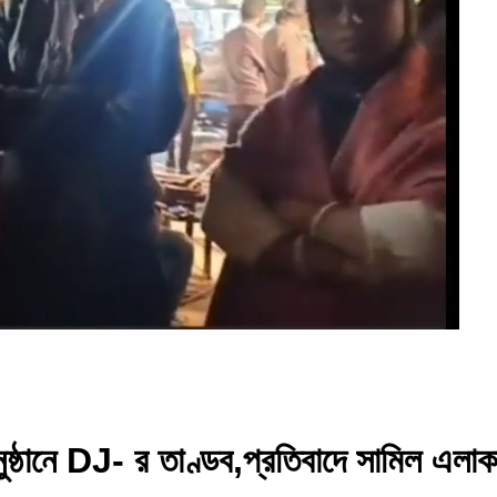
নুষ্ঠানে DJ- র তাণ্ডব,প্রতিবাদে সামিল এল