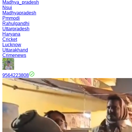
Madhya_pradesh
Nsui
Madhyapradesh
Pmmodi
Rahulgandhi
Uttarpradesh
Haryana
Cricket
Lucknow
Uttarakhand
Crimenews
9564223808