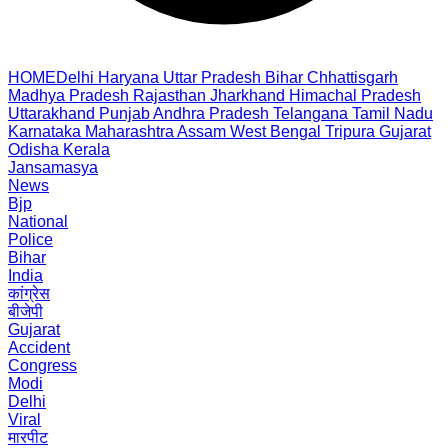
HOME
Delhi
Haryana
Uttar Pradesh
Bihar
Chhattisgarh
Madhya Pradesh
Rajasthan
Jharkhand
Himachal Pradesh
Uttarakhand
Punjab
Andhra Pradesh
Telangana
Tamil Nadu
Karnataka
Maharashtra
Assam
West Bengal
Tripura
Gujarat
Odisha
Kerala
Jansamasya
News
Bjp
National
Police
Bihar
India
कांग्रेस
बीजेपी
Gujarat
Accident
Congress
Modi
Delhi
Viral
मारपीट