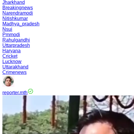
Jharkhand
Breakingnews
Narendramodi
Nitishkumar
Madhya_pradesh
Nsui
Pmmodi
Rahulgandhi
Uttarpradesh
Haryana
Cricket
Lucknow
Uttarakhand
Crimenews
reporter.mth