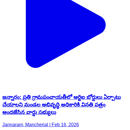
జన్నారం: ప్రతి గ్రామపంచాయతీలో ఆర్టిఐ బోర్డులు ఏర్పాటు
చేయాలని మండల అభివృద్ధి అధికారికి వినతి పత్రం
అందజేసిన వార్డు సభ్యులు
Jannaram, Mancherial | Feb 16, 2026