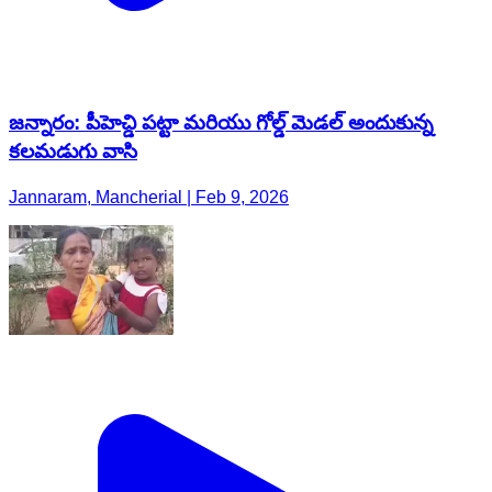
జన్నారం: పీహెచ్డి పట్టా మరియు గోల్డ్ మెడల్ అందుకున్న
కలమడుగు వాసి
Jannaram, Mancherial | Feb 9, 2026