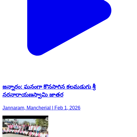
జన్నారం: ఘనంగా కొనసాగిన కలమడుగు శ్రీ
నరనారాయణస్వామి జాతర
Jannaram, Mancherial | Feb 1, 2026