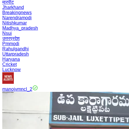
मारपीट
Jharkhand
Breakingnews
Narendramodi
Nitishkumar
Madhya_pradesh
Nsui
उत्तरप्रदेश
Pmmodi
Rahulgandhi
Uttarpradesh
Haryana
Cricket
Lucknow
manojvmncl_2