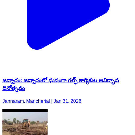
జన్నారం: జన్నారంలో ఘనంగా గల్ఫ్ కార్మికుల ఆవిర్భావ
దినోత్సవం
Jannaram, Mancherial | Jan 31, 2026