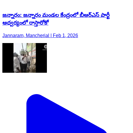
జన్నారం: జన్నారం మండల కేంద్రంలో బీఆర్ఎస్ పార్టీ
ఆధ్వర్యంలో రాస్తారోకో
Jannaram, Mancherial | Feb 1, 2026