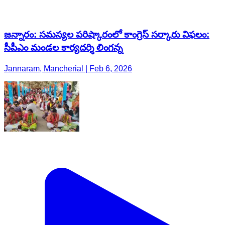
జన్నారం: సమస్యల పరిష్కారంలో కాంగ్రెస్ సర్కారు విఫలం:
సీపీఎం మండల కార్యదర్శి లింగన్న
Jannaram, Mancherial | Feb 6, 2026