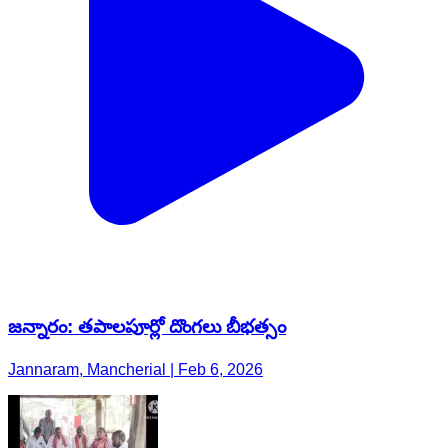
జన్నారం: తపాలపూర్లో దొంగలు బీభత్సం
Jannaram, Mancherial | Feb 6, 2026