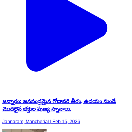
జన్నారం: జనసంద్రమైన గోదావరి తీరం, ఉదయం నుండే
మొదలైన భక్తుల పుణ్య స్నానాలు.
Jannaram, Mancherial | Feb 15, 2026