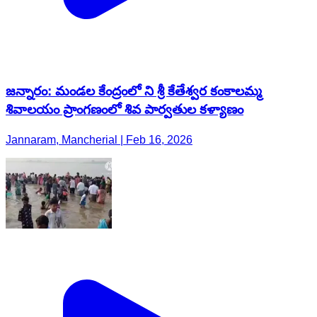
జన్నారం: మండల కేంద్రంలో ని శ్రీ కేతేశ్వర కంకాలమ్మ
శివాలయం ప్రాంగణంలో శివ పార్వతుల కళ్యాణం
Jannaram, Mancherial | Feb 16, 2026