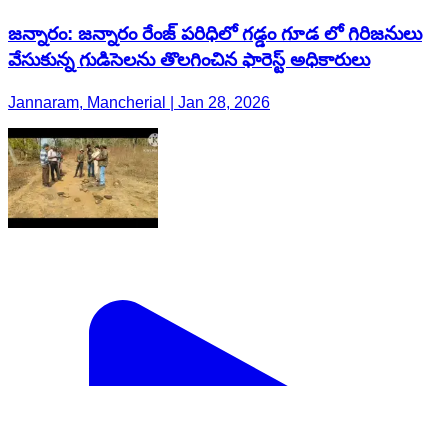
జన్నారం: జన్నారం రేంజ్ పరిధిలో గడ్డం గూడ లో గిరిజనులు
వేసుకున్న గుడిసెలను తొలగించిన ఫారెస్ట్ అధికారులు
Jannaram, Mancherial | Jan 28, 2026