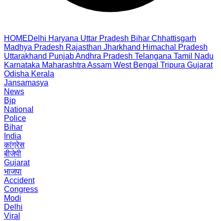
HOME
Delhi
Haryana
Uttar Pradesh
Bihar
Chhattisgarh
Madhya Pradesh
Rajasthan
Jharkhand
Himachal Pradesh
Uttarakhand
Punjab
Andhra Pradesh
Telangana
Tamil Nadu
Karnataka
Maharashtra
Assam
West Bengal
Tripura
Gujarat
Odisha
Kerala
Jansamasya
News
Bjp
National
Police
Bihar
India
कांग्रेस
बीजेपी
Gujarat
भाजपा
Accident
Congress
Modi
Delhi
Viral