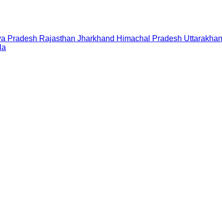
a Pradesh
Rajasthan
Jharkhand
Himachal Pradesh
Uttarakha
la