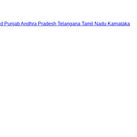
nd
Punjab
Andhra Pradesh
Telangana
Tamil Nadu
Karnataka