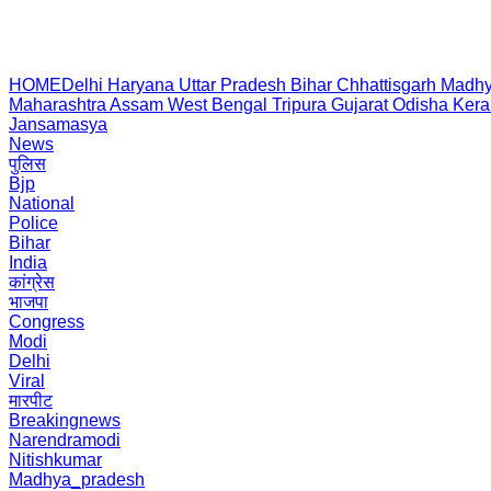
HOME
Delhi
Haryana
Uttar Pradesh
Bihar
Chhattisgarh
Madhy
Maharashtra
Assam
West Bengal
Tripura
Gujarat
Odisha
Kera
Jansamasya
News
पुलिस
Bjp
National
Police
Bihar
India
कांग्रेस
भाजपा
Congress
Modi
Delhi
Viral
मारपीट
Breakingnews
Narendramodi
Nitishkumar
Madhya_pradesh